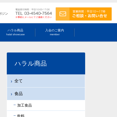
ガジン
ハラル商品
入会のご案内
halal showcase
member
ハラル商品
全て
食品
加工食品
飲料