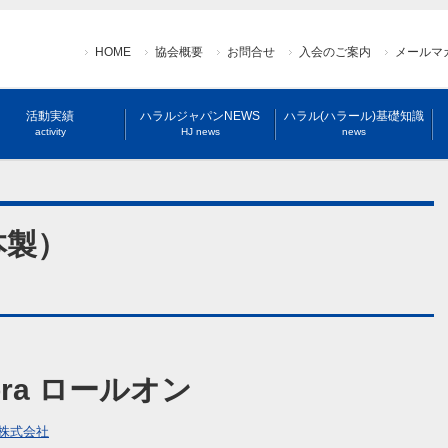
HOME
協会概要
お問合せ
入会のご案内
メールマ
活動実績
ハラルジャパンNEWS
ハラル(ハラール)基礎知識
activity
HJ news
news
本製）
Flora ロールオン
株式会社