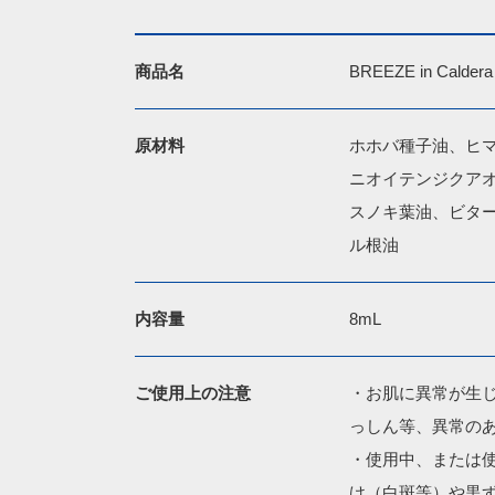
商品名
BREEZE in Calde
原材料
ホホバ種子油、ヒ
ニオイテンジクア
スノキ葉油、ビタ
ル根油
内容量
8mL
ご使用上の注意
・お肌に異常が生
っしん等、異常のあ
・使用中、または
け（白斑等）や黒