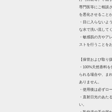
専門医等にご相談
を悪化させることが
・目に入らないよ
な水で洗い流してく
・敏感肌の方やア
ストを行うことをお
【保管および取り扱
・100%天然香料
られる場合や、ま
ありません。

・使用後は必ずロー
・直射日光のあた
い。

・乳幼児の手の届か