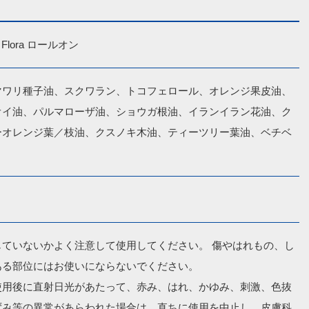
ra Flora ロールオン
マワリ種子油、スクワラン、トコフェロール、オレンジ果皮油、
オイ油、パルマローザ油、ショウガ根油、イランイラン花油、ク
ーオレンジ葉／枝油、クスノキ木油、ティーツリー葉油、ベチベ
じていないかよく注意して使用してください。 傷やはれもの、し
る部位にはお使いにならないでください。

使用後に直射日光があたって、赤み、はれ、かゆみ、刺激、色抜
ずみ等の異常があらわれた場合は、直ちに使用を中止し、皮膚科