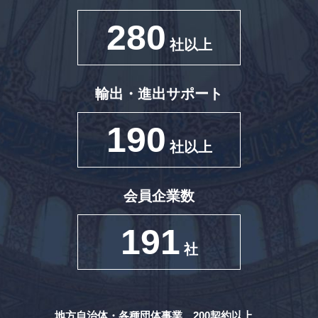
280
社以上
輸出・進出サポート
190
社以上
会員企業数
191
社
地方自治体・各種団体事業 200契約以上