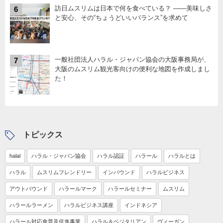
訪日ムスリムは日本で何を食べている？ ――美味しさ
6
と安心、その“ちょうどいいバランス”を求めて
一般社団法人ハラル・ジャパン協会の大阪事務局が、
7
大阪のムスリム観光客向けの便利な地図を作成しまし
た！
トピックス
halal
ハラル・ジャパン協会
ハラル認証
ハラール
ハラルとは
ハラル
ムスリムフレンドリー
インバウンド
ハラルビジネス
アウトバウンド
ハラールマーク
ハラールセミナー
ムスリム
ハラールラーメン
ハラルビジネス講座
インドネシア
ハラール対応食普及促進事業
ハラル＆ベジタリアン
ヴィーガン