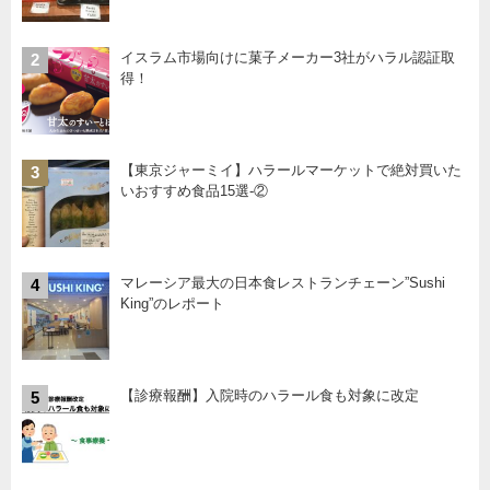
イスラム市場向けに菓子メーカー3社がハラル認証取
2
得！
【東京ジャーミイ】ハラールマーケットで絶対買いた
3
いおすすめ食品15選-②
マレーシア最大の日本食レストランチェーン”Sushi
4
King”のレポート
【診療報酬】入院時のハラール食も対象に改定
5