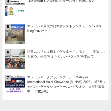
【診療報酬】入院時のハラール食も対象に改定
4
マレーシア最大の日本食レストランチェーン”Sushi
5
King”のレポート
訪日ムスリムは日本で何を食べている？ ――美味しさ
6
と安心、その“ちょうどいいバランス”を求めて
マレーシア・クアラルンプール「Malaysia
7
International Halal Showcase (MIHAS) 2026」 第3回ジ
ャパンハラールショーケースパビリオン 出展社募集
中！！限定4社