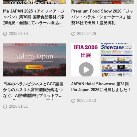
Ifia JAPAN 2025（アイフィア・ジ
Premium Food Show 2026「ジャ
ャパン）第30回 国際食品素材／添
パン・ハラル・ショーケース」総
加物展・会議にてハラール食品原
勢16社で出展！盛況御礼
材料のパビリオンを開催！！企画
2025.03.30
2026.04.26
ブースの出展社（残1）募集
日本のハラルビジネスとGCC諸国
JAPAN Halal Showcase 第31回
からのムスリム富裕層観光客をつ
Ifia Japan 2026に出展しました！
なぐ、AI搭載型旅行プラットフォ
2026.06.13
ーム「Salam Japan 」 正式リリー
2026.01.01
スのお知らせ