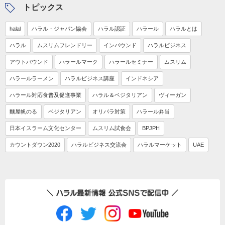
トピックス
halal
ハラル・ジャパン協会
ハラル認証
ハラール
ハラルとは
ハラル
ムスリムフレンドリー
インバウンド
ハラルビジネス
アウトバウンド
ハラールマーク
ハラールセミナー
ムスリム
ハラールラーメン
ハラルビジネス講座
インドネシア
ハラール対応食普及促進事業
ハラル＆ベジタリアン
ヴィーガン
麵屋帆のる
ベジタリアン
オリパラ対策
ハラール弁当
日本イスラーム文化センター
ムスリム試食会
BPJPH
カウントダウン2020
ハラルビジネス交流会
ハラルマーケット
UAE