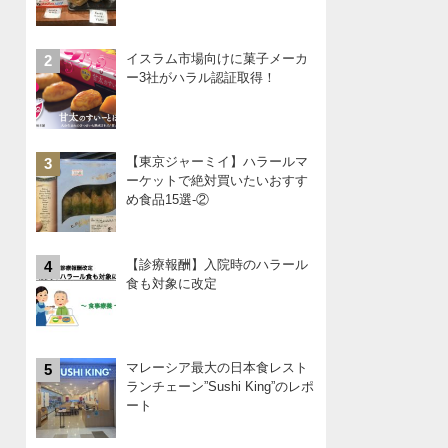
イスラム市場向けに菓子メーカ
2
ー3社がハラル認証取得！
【東京ジャーミイ】ハラールマ
3
ーケットで絶対買いたいおすす
め食品15選-②
【診療報酬】入院時のハラール
4
食も対象に改定
マレーシア最大の日本食レスト
5
ランチェーン”Sushi King”のレポ
ート