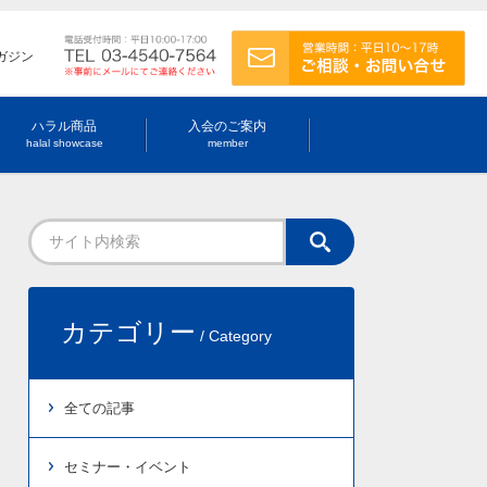
ガジン
ハラル商品
入会のご案内
halal showcase
member
カテゴリー
/ Category
全ての記事
セミナー・イベント