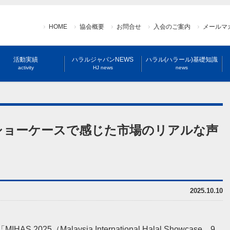
HOME
協会概要
お問合せ
入会のご案内
メールマ
活動実績
ハラルジャパンNEWS
ハラル(ハラール)基礎知識
activity
HJ news
news
・ショーケースで感じた市場のリアルな声
2025.10.10
（Malaysia International Halal Showcase、9