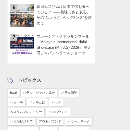
訪日ムスリムは日本で何を食べ
6
ている？ ――美味しさと安心、
その“ちょうどいいバランス”を求
めて
マレーシア・クアラルンプール
7
「Malaysia International Halal
Showcase (MIHAS) 2026」 第3
回ジャパンハラールショーケー
スパビリオン 出展社募集
中！！限定4社
トピックス
halal
ハラル・ジャパン協会
ハラル認証
ハラール
ハラルとは
ハラル
ムスリムフレンドリー
インバウンド
ハラルビジネス
アウトバウンド
ハラールマーク