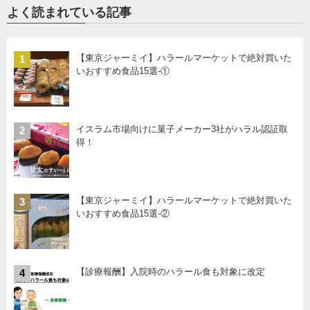
よく読まれている記事
【東京ジャーミイ】ハラールマーケットで絶対買いた
1
いおすすめ食品15選-①
イスラム市場向けに菓子メーカー3社がハラル認証取
2
得！
【東京ジャーミイ】ハラールマーケットで絶対買いた
3
いおすすめ食品15選-②
【診療報酬】入院時のハラール食も対象に改定
4