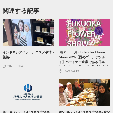
関連する記事
インドネシアハラールコスメ事情 -
3月23日（月）Fukuoka Flower
後編-
Show 2026【西のゴールデンルー
ト】パートナー企業である日本コ
2023.10.04
ンベンションサービス株式会社が
2026.03.16
開催するシンポジウムのご案内
第10回 ハラールビジネス交流会
第51回ハラルビジネス交流会×味蘭