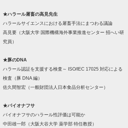
★ハラール屠畜の高見先生
ハラールサイエンスにおける屠畜手法にまつわる議論
高見要（大阪大学 国際機構海外事業推進センター 招へい研
究員）
★豚のDNA
ハラール認証を支援する検査～ ISO/IEC 17025 対応による
検査（豚 DNA 編）
佐久間智宏（一般財団法人日本食品分析センター）
★バイオナフサ
バイオナフサのハラール性評価は可能か
中田雄一郎（大阪大谷大学 薬学部 特任教授）