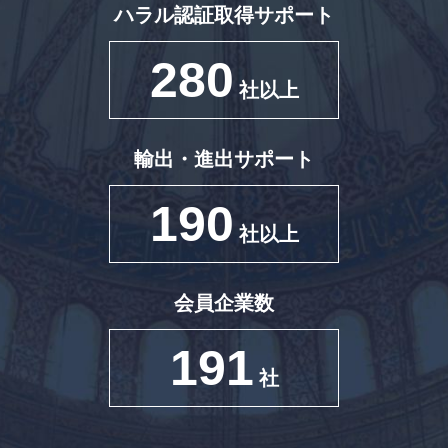
ハラル認証取得サポート
280
社以上
輸出・進出サポート
190
社以上
会員企業数
191
社