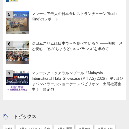
マレーシア最大の日本食レストランチェーン”Sushi
5
King”のレポート
訪日ムスリムは日本で何を食べている？ ――美味しさ
6
と安心、その“ちょうどいいバランス”を求めて
マレーシア・クアラルンプール「Malaysia
7
International Halal Showcase (MIHAS) 2026」 第3回ジ
ャパンハラールショーケースパビリオン 出展社募集
中！！限定4社
トピックス
halal
ハラル・ジャパン協会
ハラル認証
ハラール
ハラルとは