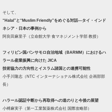
そして、
“Halal”と“Muslim Friendly”をめぐる対話—タイ・インド
ネシア・日本の事
例から
阿良田麻里子（立命館大学 食マネジメント学部 教授）
フィリピン国バンサモロ自治地域（BARMM）におけるハ
ラール
産業振興に向けた JICA
技術協力の方向性とイスラム諸国との連携可能性
小手川隆志（NTC インターナショナル株式会社 企画部部
長）
ハラール認証中断から再取得への道のりと今後の展望
小榑麻実子（第一工業製薬株式会社 国際攻略部）