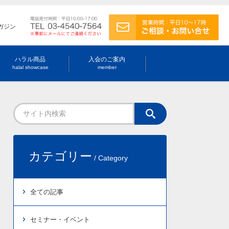
ガジン
ハラル商品
入会のご案内
halal showcase
member
カテゴリー
/ Category
全ての記事
セミナー・イベント