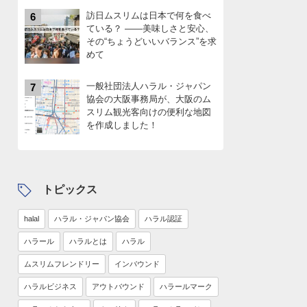
訪日ムスリムは日本で何を食べ
6
ている？ ――美味しさと安心、
その“ちょうどいいバランス”を求
めて
一般社団法人ハラル・ジャパン
7
協会の大阪事務局が、大阪のム
スリム観光客向けの便利な地図
を作成しました！
トピックス
halal
ハラル・ジャパン協会
ハラル認証
ハラール
ハラルとは
ハラル
ムスリムフレンドリー
インバウンド
ハラルビジネス
アウトバウンド
ハラールマーク