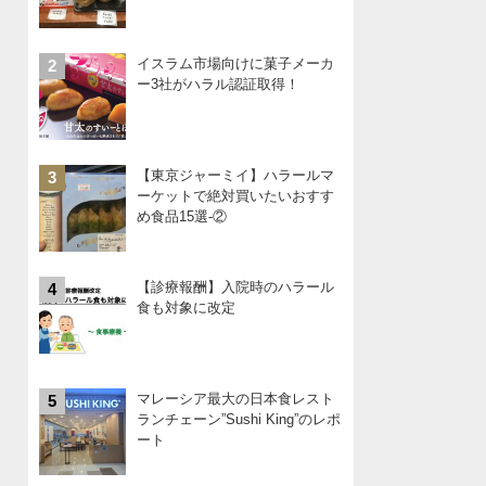
イスラム市場向けに菓子メーカ
2
ー3社がハラル認証取得！
【東京ジャーミイ】ハラールマ
3
ーケットで絶対買いたいおすす
め食品15選-②
【診療報酬】入院時のハラール
4
食も対象に改定
マレーシア最大の日本食レスト
5
ランチェーン”Sushi King”のレポ
ート