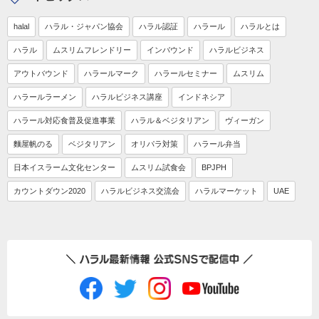
halal
ハラル・ジャパン協会
ハラル認証
ハラール
ハラルとは
ハラル
ムスリムフレンドリー
インバウンド
ハラルビジネス
アウトバウンド
ハラールマーク
ハラールセミナー
ムスリム
ハラールラーメン
ハラルビジネス講座
インドネシア
ハラール対応食普及促進事業
ハラル＆ベジタリアン
ヴィーガン
麵屋帆のる
ベジタリアン
オリパラ対策
ハラール弁当
日本イスラーム文化センター
ムスリム試食会
BPJPH
カウントダウン2020
ハラルビジネス交流会
ハラルマーケット
UAE