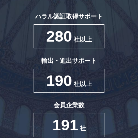
ハラル認証取得サポート
280
社以上
輸出・進出サポート
190
社以上
会員企業数
191
社