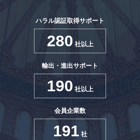
ハラル認証取得サポート
280
社以上
輸出・進出サポート
190
社以上
会員企業数
191
社