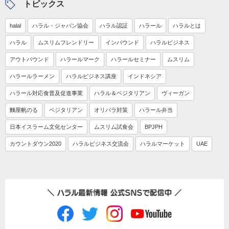
トピックス
halal
ハラル・ジャパン協会
ハラル認証
ハラール
ハラルとは
ハラル
ムスリムフレンドリー
インバウンド
ハラルビジネス
アウトバウンド
ハラールマーク
ハラールセミナー
ムスリム
ハラールラーメン
ハラルビジネス講座
インドネシア
ハラール対応食普及促進事業
ハラル＆ベジタリアン
ヴィーガン
麵屋帆のる
ベジタリアン
オリパラ対策
ハラール弁当
日本イスラーム文化センター
ムスリム試食会
BPJPH
カウントダウン2020
ハラルビジネス交流会
ハラルマーケット
UAE