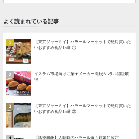
よく読まれている記事
【東京ジャーミイ】ハラールマーケットで絶対買いた
1
いおすすめ食品15選-①
イスラム市場向けに菓子メーカー3社がハラル認証取
2
得！
【東京ジャーミイ】ハラールマーケットで絶対買いた
3
いおすすめ食品15選-②
【診療報酬】入院時のハラール食も対象に改定
4