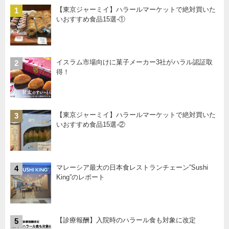
【東京ジャーミイ】ハラールマーケットで絶対買いた
1
いおすすめ食品15選-①
イスラム市場向けに菓子メーカー3社がハラル認証取
2
得！
【東京ジャーミイ】ハラールマーケットで絶対買いた
3
いおすすめ食品15選-②
マレーシア最大の日本食レストランチェーン”Sushi
4
King”のレポート
【診療報酬】入院時のハラール食も対象に改定
5