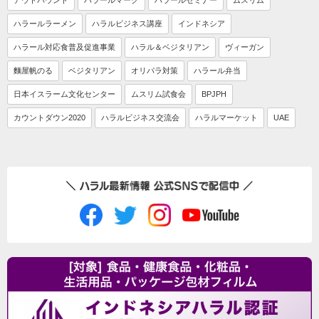
アウトバウンド
ハラールマーク
ハラールセミナー
ムスリム
ハラールラーメン
ハラルビジネス講座
インドネシア
ハラール対応食普及促進事業
ハラル＆ベジタリアン
ヴィーガン
麵屋帆のる
ベジタリアン
オリパラ対策
ハラール弁当
日本イスラーム文化センター
ムスリム試食会
BPJPH
カウントダウン2020
ハラルビジネス交流会
ハラルマーケット
UAE