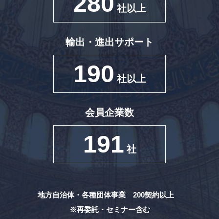
280
社以上
輸出・進出サポート
190
社以上
会員企業数
191
社
地方自治体・各種団体事業 200契約以上
※再委託・セミナー含む