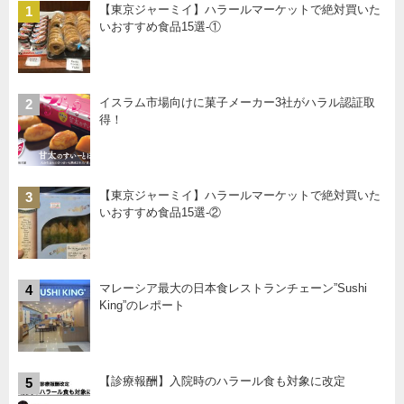
【東京ジャーミイ】ハラールマーケットで絶対買いた
1
いおすすめ食品15選-①
イスラム市場向けに菓子メーカー3社がハラル認証取
2
得！
【東京ジャーミイ】ハラールマーケットで絶対買いた
3
いおすすめ食品15選-②
マレーシア最大の日本食レストランチェーン”Sushi
4
King”のレポート
【診療報酬】入院時のハラール食も対象に改定
5