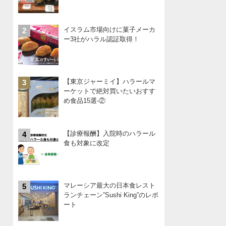
イスラム市場向けに菓子メーカ
2
ー3社がハラル認証取得！
【東京ジャーミイ】ハラールマ
3
ーケットで絶対買いたいおすす
め食品15選-②
【診療報酬】入院時のハラール
4
食も対象に改定
マレーシア最大の日本食レスト
5
ランチェーン”Sushi King”のレポ
ート