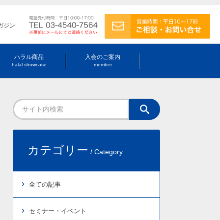
ガジン
ハラル商品
入会のご案内
halal showcase
member
カテゴリー
/ Category
全ての記事
セミナー・イベント