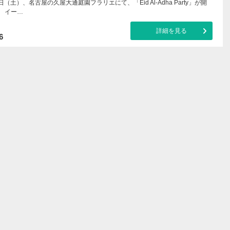
日（土）、名古屋の久屋大通庭園フラリエにて、「Eid Al-Adha Party」が開
。 イー…
詳細を見る
6