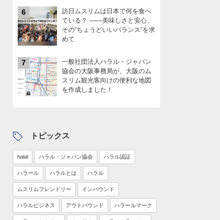
訪日ムスリムは日本で何を食べ
6
ている？ ――美味しさと安心、
その“ちょうどいいバランス”を求
めて
一般社団法人ハラル・ジャパン
7
協会の大阪事務局が、大阪のム
スリム観光客向けの便利な地図
を作成しました！
トピックス
halal
ハラル・ジャパン協会
ハラル認証
ハラール
ハラルとは
ハラル
ムスリムフレンドリー
インバウンド
ハラルビジネス
アウトバウンド
ハラールマーク