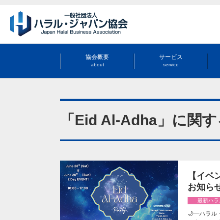
協会概要
サービス
about
service
「Eid Al-Adha」に
【イベント
お知ら
最新ハラ
🌙—ハラル