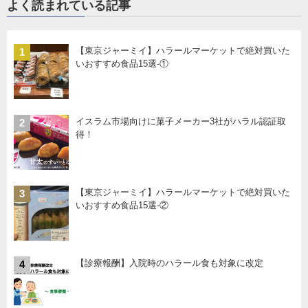
よく読まれている記事
【東京ジャーミイ】ハラールマーケットで絶対買いた
1
いおすすめ食品15選-①
イスラム市場向けに菓子メーカー3社がハラル認証取
2
得！
【東京ジャーミイ】ハラールマーケットで絶対買いた
3
いおすすめ食品15選-②
【診療報酬】入院時のハラール食も対象に改定
4