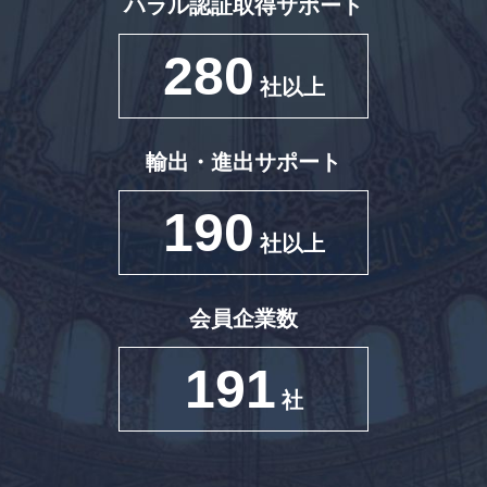
ハラル認証取得サポート
280
社以上
輸出・進出サポート
190
社以上
会員企業数
191
社