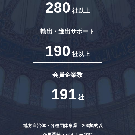
280
社以上
輸出・進出サポート
190
社以上
会員企業数
191
社
地方自治体・各種団体事業 200契約以上
※再委託・セミナー含む