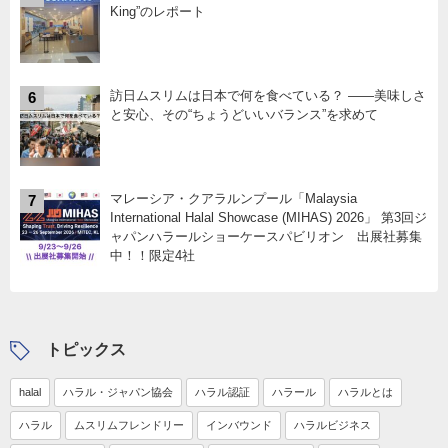
King”のレポート
訪日ムスリムは日本で何を食べている？ ――美味しさ
6
と安心、その“ちょうどいいバランス”を求めて
マレーシア・クアラルンプール「Malaysia
7
International Halal Showcase (MIHAS) 2026」 第3回ジ
ャパンハラールショーケースパビリオン 出展社募集
中！！限定4社
トピックス
halal
ハラル・ジャパン協会
ハラル認証
ハラール
ハラルとは
ハラル
ムスリムフレンドリー
インバウンド
ハラルビジネス