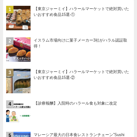
【東京ジャーミイ】ハラールマーケットで絶対買いた
1
いおすすめ食品15選-①
イスラム市場向けに菓子メーカー3社がハラル認証取
2
得！
【東京ジャーミイ】ハラールマーケットで絶対買いた
3
いおすすめ食品15選-②
【診療報酬】入院時のハラール食も対象に改定
4
マレーシア最大の日本食レストランチェーン”Sushi
5