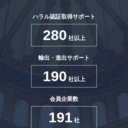
ハラル認証取得サポート
280
社以上
輸出・進出サポート
190
社以上
会員企業数
191
社