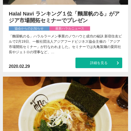
Halal Navi ランキング１位「麵屋帆のる」がア
ジア市場開拓セミナーでプレゼン
協会からのお知らせ
最新ハラルニュース
「麵屋帆のる」ハラルラーメン事業のノウハウと成功の秘訣 新宿住友ビ
ルで2月19日、一般社団法人アジアフードビジネス協会主催の「アジア
市場開拓セミナー」が行なわれました。セミナーでは丸亀製麺の粟田社
長やジェトロの理事など、…
詳細を見る
2020.02.29