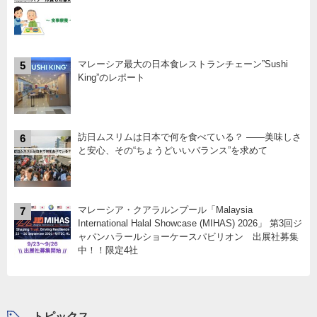
マレーシア最大の日本食レストランチェーン”Sushi
5
King”のレポート
訪日ムスリムは日本で何を食べている？ ――美味しさ
6
と安心、その“ちょうどいいバランス”を求めて
マレーシア・クアラルンプール「Malaysia
7
International Halal Showcase (MIHAS) 2026」 第3回ジ
ャパンハラールショーケースパビリオン 出展社募集
中！！限定4社
トピックス