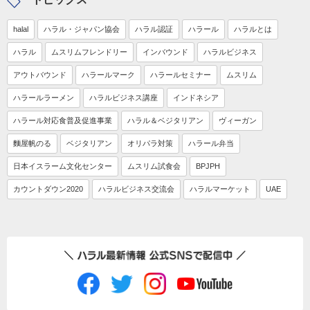
halal
ハラル・ジャパン協会
ハラル認証
ハラール
ハラルとは
ハラル
ムスリムフレンドリー
インバウンド
ハラルビジネス
アウトバウンド
ハラールマーク
ハラールセミナー
ムスリム
ハラールラーメン
ハラルビジネス講座
インドネシア
ハラール対応食普及促進事業
ハラル＆ベジタリアン
ヴィーガン
麵屋帆のる
ベジタリアン
オリパラ対策
ハラール弁当
日本イスラーム文化センター
ムスリム試食会
BPJPH
カウントダウン2020
ハラルビジネス交流会
ハラルマーケット
UAE