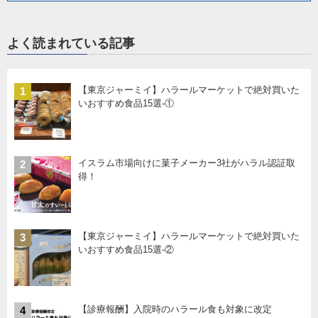
よく読まれている記事
【東京ジャーミイ】ハラールマーケットで絶対買いた
1
いおすすめ食品15選-①
イスラム市場向けに菓子メーカー3社がハラル認証取
2
得！
【東京ジャーミイ】ハラールマーケットで絶対買いた
3
いおすすめ食品15選-②
【診療報酬】入院時のハラール食も対象に改定
4