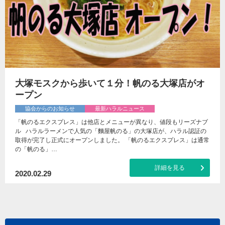
大塚モスクから歩いて１分！帆のる大塚店がオ
ープン
協会からのお知らせ
最新ハラルニュース
「帆のるエクスプレス」は他店とメニューが異なり、値段もリーズナブ
ル ハラルラーメンで人気の「麵屋帆のる」の大塚店が、ハラル認証の
取得が完了し正式にオープンしました。 「帆のるエクスプレス」は通常
の「帆のる」…
詳細を見る
2020.02.29