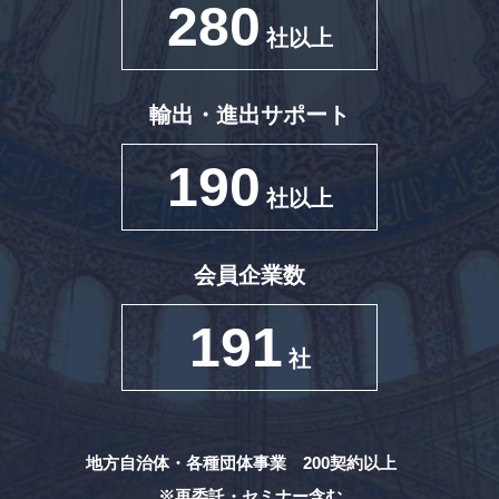
280
社以上
輸出・進出サポート
190
社以上
会員企業数
191
社
地方自治体・各種団体事業 200契約以上
※再委託・セミナー含む