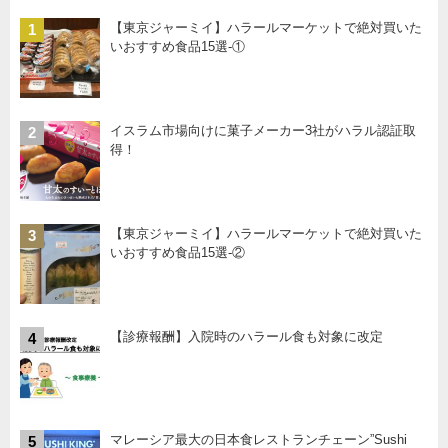
【東京ジャーミイ】ハラールマーケットで絶対買いた
1
いおすすめ食品15選-①
イスラム市場向けに菓子メーカー3社がハラル認証取
2
得！
【東京ジャーミイ】ハラールマーケットで絶対買いた
3
いおすすめ食品15選-②
【診療報酬】入院時のハラール食も対象に改定
4
マレーシア最大の日本食レストランチェーン”Sushi
5