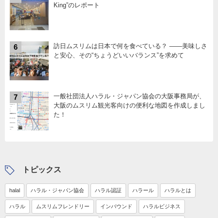
King”のレポート
訪日ムスリムは日本で何を食べている？ ――美味しさ
6
と安心、その“ちょうどいいバランス”を求めて
一般社団法人ハラル・ジャパン協会の大阪事務局が、
7
大阪のムスリム観光客向けの便利な地図を作成しまし
た！
トピックス
halal
ハラル・ジャパン協会
ハラル認証
ハラール
ハラルとは
ハラル
ムスリムフレンドリー
インバウンド
ハラルビジネス