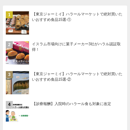
【東京ジャーミイ】ハラールマーケットで絶対買いた
1
いおすすめ食品15選-①
イスラム市場向けに菓子メーカー3社がハラル認証取
2
得！
【東京ジャーミイ】ハラールマーケットで絶対買いた
3
いおすすめ食品15選-②
【診療報酬】入院時のハラール食も対象に改定
4