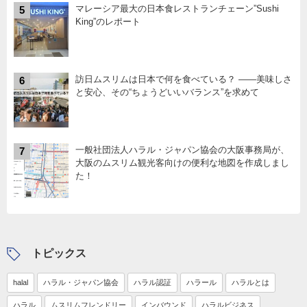
マレーシア最大の日本食レストランチェーン”Sushi
5
King”のレポート
訪日ムスリムは日本で何を食べている？ ――美味しさ
6
と安心、その“ちょうどいいバランス”を求めて
一般社団法人ハラル・ジャパン協会の大阪事務局が、
7
大阪のムスリム観光客向けの便利な地図を作成しまし
た！
トピックス
halal
ハラル・ジャパン協会
ハラル認証
ハラール
ハラルとは
ハラル
ムスリムフレンドリー
インバウンド
ハラルビジネス