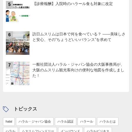
【診療報酬】入院時のハラール食も対象に改定
5
訪日ムスリムは日本で何を食べている？ ――美味しさ
6
と安心、その“ちょうどいいバランス”を求めて
一般社団法人ハラル・ジャパン協会の大阪事務局が、
7
大阪のムスリム観光客向けの便利な地図を作成しまし
た！
トピックス
halal
ハラル・ジャパン協会
ハラル認証
ハラール
ハラルとは
ハラル
ムスリムフレンドリー
インバウンド
ハラルビジネス