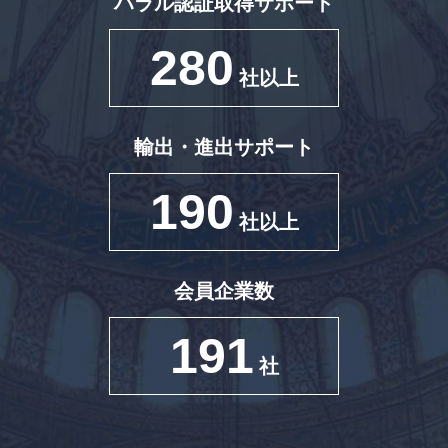
ハラル認証取得サポート
280
社以上
輸出・進出サポート
190
社以上
会員企業数
191
社