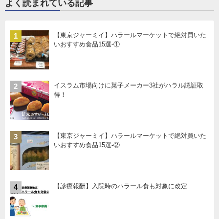
よく読まれている記事
【東京ジャーミイ】ハラールマーケットで絶対買いた
1
いおすすめ食品15選-①
イスラム市場向けに菓子メーカー3社がハラル認証取
2
得！
【東京ジャーミイ】ハラールマーケットで絶対買いた
3
いおすすめ食品15選-②
【診療報酬】入院時のハラール食も対象に改定
4