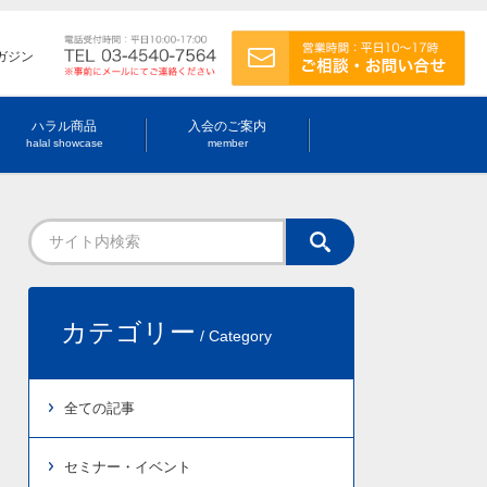
ガジン
ハラル商品
入会のご案内
halal showcase
member
カテゴリー
/ Category
全ての記事
セミナー・イベント