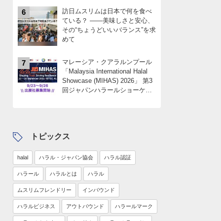
訪日ムスリムは日本で何を食べ
6
ている？ ――美味しさと安心、
その“ちょうどいいバランス”を求
めて
マレーシア・クアラルンプール
7
「Malaysia International Halal
Showcase (MIHAS) 2026」 第3
回ジャパンハラールショーケー
スパビリオン 出展社募集
中！！限定4社
トピックス
halal
ハラル・ジャパン協会
ハラル認証
ハラール
ハラルとは
ハラル
ムスリムフレンドリー
インバウンド
ハラルビジネス
アウトバウンド
ハラールマーク