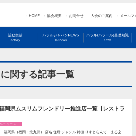
HOME
協会概要
お問合せ
入会のご案内
メールマ
活動実績
ハラルジャパンNEWS
ハラル(ハラール)基礎知識
activity
HJ news
news
ine」に関する記事一覧
年 福岡県ムスリムフレンドリー推進店一覧【レストラ
ルニュース
 福岡県（福岡・北九州） 店名 住所 ジャンル 特徴 りすとらんて まる玄