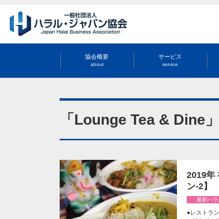
協会概要
サービス
about
service
「Lounge Tea & D
2019
ン-2】
最新ハラ
●レストラン