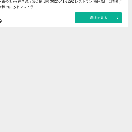
公園7-7福岡県庁議会棟 1階 (092)641-2292 レストラン 福岡県庁に隣接す
会棟内にあるレストラ…
詳細を見る
9