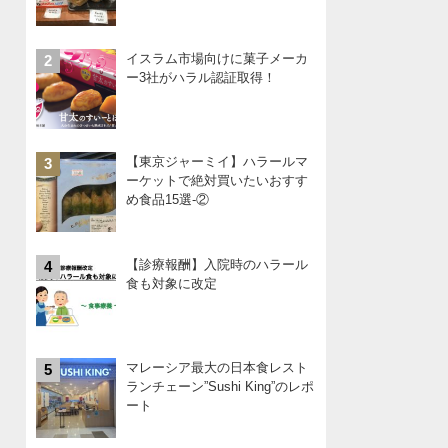
イスラム市場向けに菓子メーカ
2
ー3社がハラル認証取得！
【東京ジャーミイ】ハラールマ
3
ーケットで絶対買いたいおすす
め食品15選-②
【診療報酬】入院時のハラール
4
食も対象に改定
マレーシア最大の日本食レスト
5
ランチェーン”Sushi King”のレポ
ート