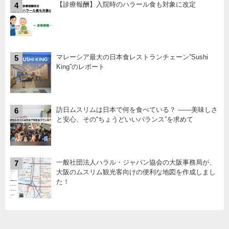
【診療報酬】入院時のハラール食も対象に改定
4
マレーシア最大の日本食レストランチェーン”Sushi
5
King”のレポート
訪日ムスリムは日本で何を食べている？ ――美味しさ
6
と安心、その“ちょうどいいバランス”を求めて
一般社団法人ハラル・ジャパン協会の大阪事務局が、
7
大阪のムスリム観光客向けの便利な地図を作成しまし
た！