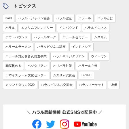
トピックス
halal
ハラル・ジャパン協会
ハラル認証
ハラール
ハラルとは
ハラル
ムスリムフレンドリー
インバウンド
ハラルビジネス
アウトバウンド
ハラールマーク
ハラールセミナー
ムスリム
ハラールラーメン
ハラルビジネス講座
インドネシア
ハラール対応食普及促進事業
ハラル＆ベジタリアン
ヴィーガン
麵屋帆のる
ベジタリアン
オリパラ対策
ハラール弁当
日本イスラーム文化センター
ムスリム試食会
BPJPH
カウントダウン2020
ハラルビジネス交流会
ハラルマーケット
UAE