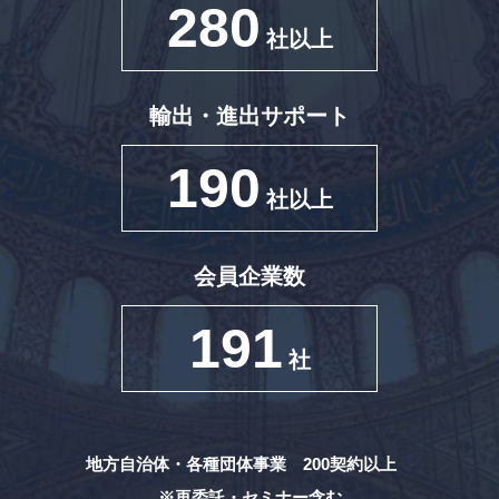
280
社以上
輸出・進出サポート
190
社以上
会員企業数
191
社
地方自治体・各種団体事業 200契約以上
※再委託・セミナー含む