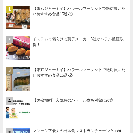
【東京ジャーミイ】ハラールマーケットで絶対買いた
1
いおすすめ食品15選-①
イスラム市場向けに菓子メーカー3社がハラル認証取
2
得！
【東京ジャーミイ】ハラールマーケットで絶対買いた
3
いおすすめ食品15選-②
【診療報酬】入院時のハラール食も対象に改定
4
マレーシア最大の日本食レストランチェーン”Sushi
5