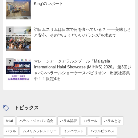
King”のレポート
訪日ムスリムは日本で何を食べている？ ――美味しさ
6
と安心、その“ちょうどいいバランス”を求めて
マレーシア・クアラルンプール「Malaysia
7
International Halal Showcase (MIHAS) 2026」 第3回ジ
ャパンハラールショーケースパビリオン 出展社募集
中！！限定4社
トピックス
halal
ハラル・ジャパン協会
ハラル認証
ハラール
ハラルとは
ハラル
ムスリムフレンドリー
インバウンド
ハラルビジネス