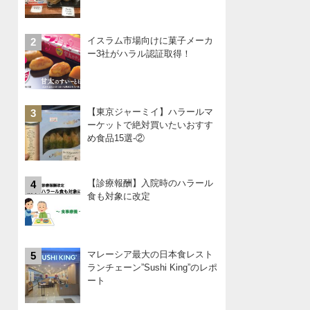
イスラム市場向けに菓子メーカ
2
ー3社がハラル認証取得！
【東京ジャーミイ】ハラールマ
3
ーケットで絶対買いたいおすす
め食品15選-②
【診療報酬】入院時のハラール
4
食も対象に改定
マレーシア最大の日本食レスト
5
ランチェーン”Sushi King”のレポ
ート