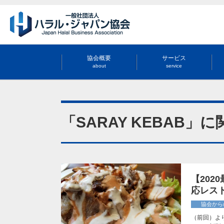
協会概要
サービス
about
service
「SARAY KEBAB」
【20
応レス
協会から
（前回）よ