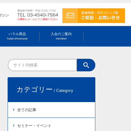
ガジン
ハラル商品
入会のご案内
halal showcase
member
カテゴリー
/ Category
全ての記事
セミナー・イベント