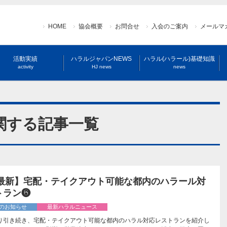
HOME
協会概要
お問合せ
入会のご案内
メールマ
活動実績
ハラルジャパンNEWS
ハラル(ハラール)基礎知識
activity
HJ news
news
に関する記事一覧
20最新】宅配・テイクアウト可能な都内のハラール対
トラン❻
のお知らせ
最新ハラルニュース
り引き続き、宅配・テイクアウト可能な都内のハラル対応レストランを紹介し