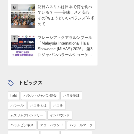
訪日ムスリムは日本で何を食べ
6
ている？ ――美味しさと安心、
その“ちょうどいいバランス”を求
めて
マレーシア・クアラルンプール
7
「Malaysia International Halal
Showcase (MIHAS) 2026」 第3
回ジャパンハラールショーケー
スパビリオン 出展社募集
中！！限定4社
トピックス
halal
ハラル・ジャパン協会
ハラル認証
ハラール
ハラルとは
ハラル
ムスリムフレンドリー
インバウンド
ハラルビジネス
アウトバウンド
ハラールマーク