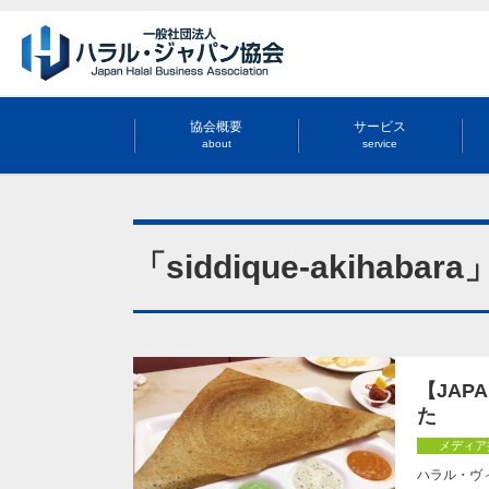
協会概要
サービス
about
service
「siddique-akiha
【JAP
た
メディア
ハラル・ヴィ