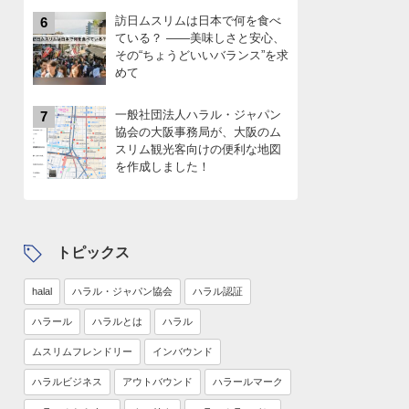
訪日ムスリムは日本で何を食べ
6
ている？ ――美味しさと安心、
その“ちょうどいいバランス”を求
めて
一般社団法人ハラル・ジャパン
7
協会の大阪事務局が、大阪のム
スリム観光客向けの便利な地図
を作成しました！
トピックス
halal
ハラル・ジャパン協会
ハラル認証
ハラール
ハラルとは
ハラル
ムスリムフレンドリー
インバウンド
ハラルビジネス
アウトバウンド
ハラールマーク