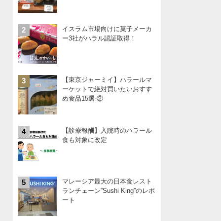
イスラム市場向けに菓子メーカ
2
ー3社がハラル認証取得！
【東京ジャーミイ】ハラールマ
3
ーケットで絶対買いたいおすす
め食品15選-②
【診療報酬】入院時のハラール
4
食も対象に改定
マレーシア最大の日本食レスト
5
ランチェーン”Sushi King”のレポ
ート