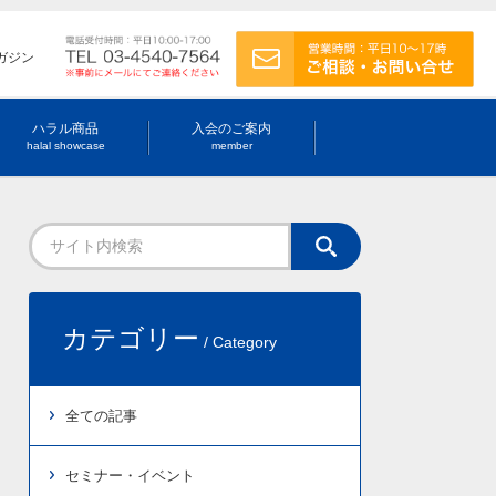
ガジン
ハラル商品
入会のご案内
halal showcase
member
カテゴリー
/ Category
全ての記事
セミナー・イベント