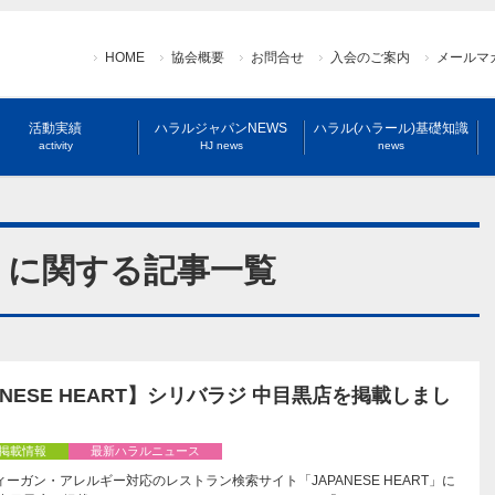
HOME
協会概要
お問合せ
入会のご案内
メールマ
活動実績
ハラルジャパンNEWS
ハラル(ハラール)基礎知識
activity
HJ news
news
bara」に関する記事一覧
ANESE HEART】シリバラジ 中目黒店を掲載しまし
掲載情報
最新ハラルニュース
ーガン・アレルギー対応のレストラン検索サイト「JAPANESE HEART」に