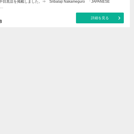
目黒店を掲載しました。⇒ Sribalaji Nakameguro 「JAPANESE
は…
詳細を見る
8