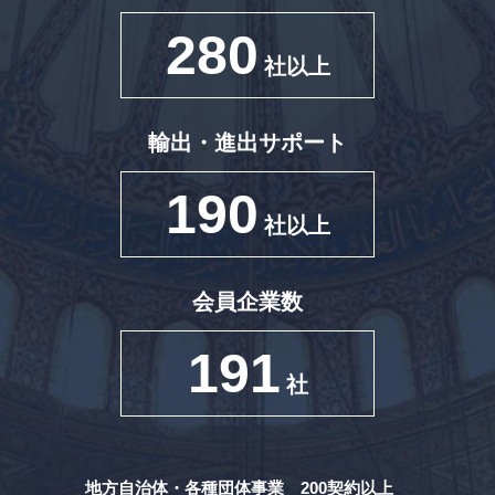
280
社以上
輸出・進出サポート
190
社以上
会員企業数
191
社
地方自治体・各種団体事業 200契約以上