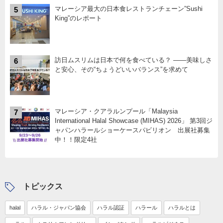
マレーシア最大の日本食レストランチェーン”Sushi
5
King”のレポート
訪日ムスリムは日本で何を食べている？ ――美味しさ
6
と安心、その“ちょうどいいバランス”を求めて
マレーシア・クアラルンプール「Malaysia
7
International Halal Showcase (MIHAS) 2026」 第3回ジ
ャパンハラールショーケースパビリオン 出展社募集
中！！限定4社
トピックス
halal
ハラル・ジャパン協会
ハラル認証
ハラール
ハラルとは