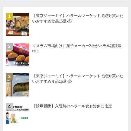
【東京ジャーミイ】ハラールマーケットで絶対買いた
1
いおすすめ食品15選-①
イスラム市場向けに菓子メーカー3社がハラル認証取
2
得！
【東京ジャーミイ】ハラールマーケットで絶対買いた
3
いおすすめ食品15選-②
【診療報酬】入院時のハラール食も対象に改定
4