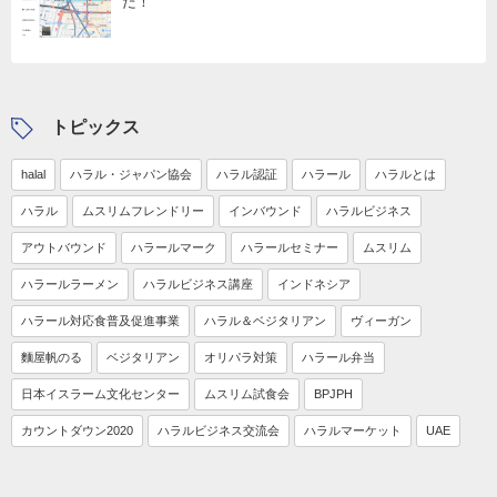
た！
トピックス
halal
ハラル・ジャパン協会
ハラル認証
ハラール
ハラルとは
ハラル
ムスリムフレンドリー
インバウンド
ハラルビジネス
アウトバウンド
ハラールマーク
ハラールセミナー
ムスリム
ハラールラーメン
ハラルビジネス講座
インドネシア
ハラール対応食普及促進事業
ハラル＆ベジタリアン
ヴィーガン
麵屋帆のる
ベジタリアン
オリパラ対策
ハラール弁当
日本イスラーム文化センター
ムスリム試食会
BPJPH
カウントダウン2020
ハラルビジネス交流会
ハラルマーケット
UAE