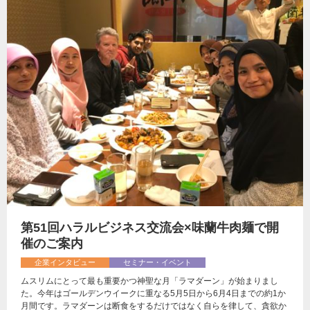
第51回ハラルビジネス交流会×味蘭牛肉麺で開
催のご案内
企業インタビュー
セミナー・イベント
ムスリムにとって最も重要かつ神聖な月「ラマダーン」が始まりまし
た。今年はゴールデンウイークに重なる5月5日から6月4日までの約1か
月間です。ラマダーンは断食をするだけではなく自らを律して、貪欲か