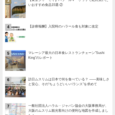
3
いおすすめ食品15選-②
【診療報酬】入院時のハラール食も対象に改定
4
マレーシア最大の日本食レストランチェーン”Sushi
5
King”のレポート
訪日ムスリムは日本で何を食べている？ ――美味しさ
6
と安心、その“ちょうどいいバランス”を求めて
一般社団法人ハラル・ジャパン協会の大阪事務局が、
7
大阪のムスリム観光客向けの便利な地図を作成しまし