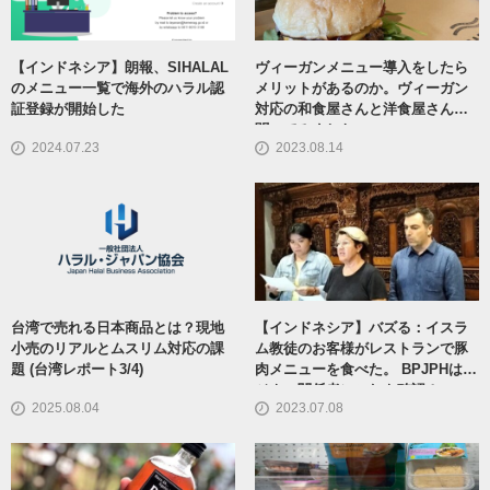
【インドネシア】朗報、SIHALAL
ヴィーガンメニュー導入をしたら
のメニュー一覧で海外のハラル認
メリットがあるのか。ヴィーガン
証登録が開始した
対応の和食屋さんと洋食屋さんに
聞いてみました
2024.07.23
2023.08.14
台湾で売れる日本商品とは？現地
【インドネシア】バズる：イスラ
小売のリアルとムスリム対応の課
ム教徒のお客様がレストランで豚
題 (台湾レポート3/4)
肉メニューを食べた。 BPJPHはビ
ジネス関係者にこれを確認！
2025.08.04
2023.07.08