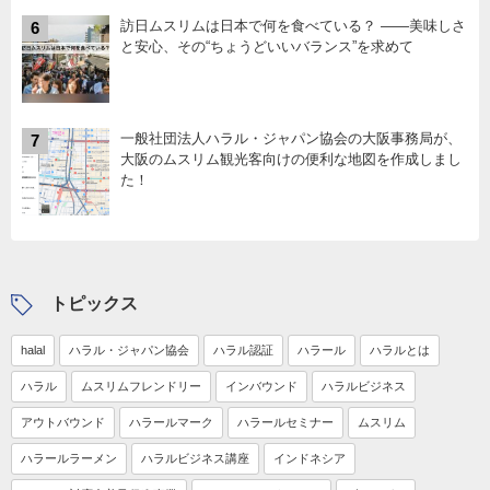
訪日ムスリムは日本で何を食べている？ ――美味しさ
6
と安心、その“ちょうどいいバランス”を求めて
一般社団法人ハラル・ジャパン協会の大阪事務局が、
7
大阪のムスリム観光客向けの便利な地図を作成しまし
た！
トピックス
halal
ハラル・ジャパン協会
ハラル認証
ハラール
ハラルとは
ハラル
ムスリムフレンドリー
インバウンド
ハラルビジネス
アウトバウンド
ハラールマーク
ハラールセミナー
ムスリム
ハラールラーメン
ハラルビジネス講座
インドネシア