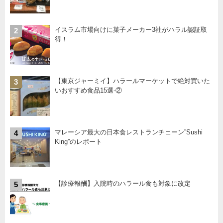
イスラム市場向けに菓子メーカー3社がハラル認証取
2
得！
【東京ジャーミイ】ハラールマーケットで絶対買いた
3
いおすすめ食品15選-②
マレーシア最大の日本食レストランチェーン”Sushi
4
King”のレポート
【診療報酬】入院時のハラール食も対象に改定
5