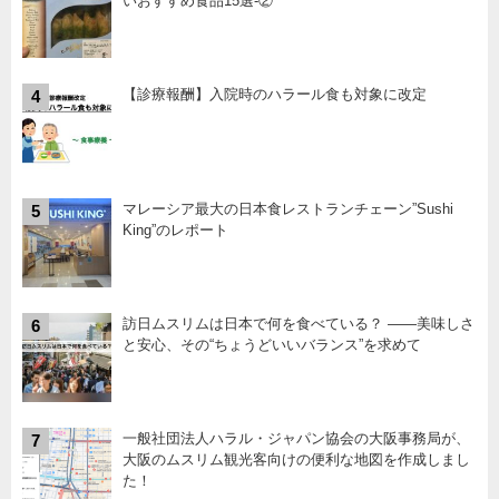
いおすすめ食品15選-②
【診療報酬】入院時のハラール食も対象に改定
4
マレーシア最大の日本食レストランチェーン”Sushi
5
King”のレポート
訪日ムスリムは日本で何を食べている？ ――美味しさ
6
と安心、その“ちょうどいいバランス”を求めて
一般社団法人ハラル・ジャパン協会の大阪事務局が、
7
大阪のムスリム観光客向けの便利な地図を作成しまし
た！