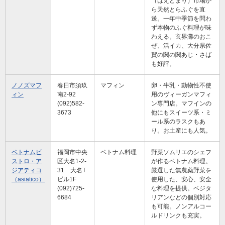
（はえどまり）市場か
ら天然とらふぐを直
送。一年中季節を問わ
ず本物のふぐ料理が味
わえる。玄界灘のおこ
ぜ、活イカ、大分県佐
賀の関の関あじ・さば
も好評。
ノノズマフ
春日市須玖
マフィン
卵・牛乳・動物性不使
ィン
南2-92
用のヴィーガンマフィ
(092)582-
ン専門店。マフインの
3673
他にもスイーツ系・ミ
ール系のラスクもあ
り。お土産にも人気。
ベトナムビ
福岡市中央
ベトナム料理
野菜ソムリエのシェフ
ストロ・ア
区大名1-2-
が作るベトナム料理。
ジアティコ
31 大名T
厳選した無農薬野菜を
（asiatico）
ビル1F
使用した、安心、安全
(092)725-
な料理を提供。ベジタ
6684
リアンなどの個別対応
も可能。ノンアルコー
ルドリンクも充実。