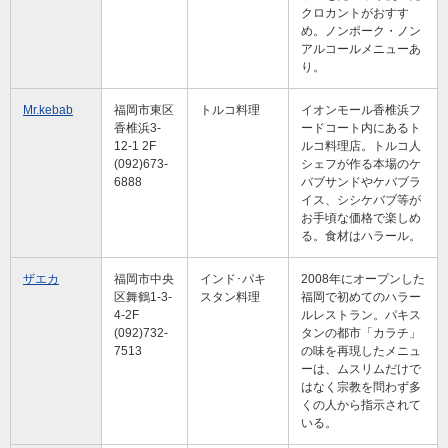
クロカントがおすす
め。ノンポーク・ノン
アルコールメニューあ
り。
Mr.kebab
福岡市東区
トルコ料理
イオンモール香椎浜フ
香椎浜3-
ードコート内にあるト
12-1 2F
ルコ料理店。トルコ人
(092)673-
シェフが作る本場のケ
6888
バブサンドやケバブラ
イス、シシケバブ等が
お手頃な価格で楽しめ
る。食材はハラール。
ザエカ
福岡市中央
インド･パキ
2008年にオープンした
区舞鶴1-3-
スタン料理
福岡で初めてのハラー
4-2F
ルレストラン。パキス
(092)732-
タンの都市「カラチ」
7513
の味を再現したメニュ
ーは、ムスリムだけで
はなく宗教を問わず多
くの人から指示されて
いる。