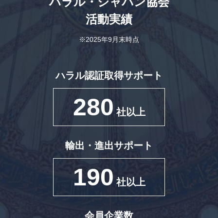
ハラル・ジャパン協会
活動実績
※2025年9月末時点
ハラル認証取得サポート
280
社以上
輸出・進出サポート
190
社以上
会員企業数