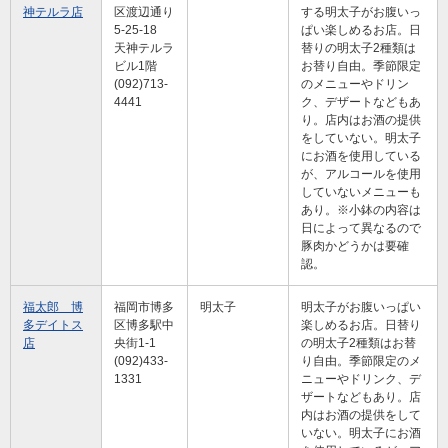
神テルラ店
区渡辺通り
する明太子がお腹いっ
5-25-18
ぱい楽しめるお店。日
天神テルラ
替りの明太子2種類は
ビル1階
お替り自由。季節限定
(092)713-
のメニューやドリン
4441
ク、デザートなどもあ
り。店内はお酒の提供
をしていない。明太子
にお酒を使用している
が、アルコールを使用
していないメニューも
あり。※小鉢の内容は
日によって異なるので
豚肉かどうかは要確
認。
福太郎 博
福岡市博多
明太子
明太子がお腹いっぱい
多デイトス
区博多駅中
楽しめるお店。日替り
店
央街1-1
の明太子2種類はお替
(092)433-
り自由。季節限定のメ
1331
ニューやドリンク、デ
ザートなどもあり。店
内はお酒の提供をして
いない。明太子にお酒