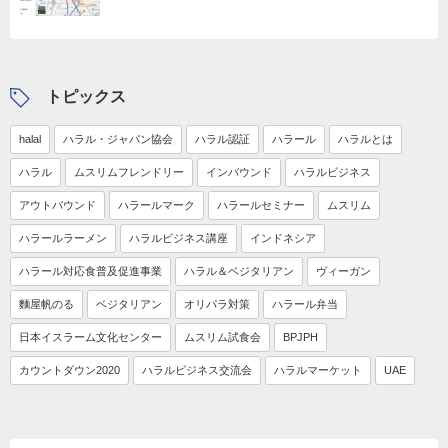
トピックス
halal
ハラル・ジャパン協会
ハラル認証
ハラール
ハラルとは
ハラル
ムスリムフレンドリー
インバウンド
ハラルビジネス
アウトバウンド
ハラールマーク
ハラールセミナー
ムスリム
ハラールラーメン
ハラルビジネス講座
インドネシア
ハラール対応食普及促進事業
ハラル＆ベジタリアン
ヴィーガン
麵屋帆のる
ベジタリアン
オリパラ対策
ハラール弁当
日本イスラーム文化センター
ムスリム試食会
BPJPH
カウントダウン2020
ハラルビジネス交流会
ハラルマーケット
UAE