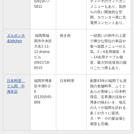
(092)477-
ティーヤのヴィーガン
5811
メニューもあり。気持
ちの良い開放的な空
間。カウンター席に充
電用コンセントあり。
ヌルボン大
福岡県福
焼き肉
一頭買いの和牛の上質
名kitchen
岡市中央区
で稀少な部位の単品や
大名1-11-
食べ放題メニューが人
12 drama
気。2～4名用個室、8
ビル
～14名用テーブル個
(092)718-
室。最大50名収容の掘
8515
りごたつ席もあり。
日本料理
福岡市博多
日本料理
創業43年の福岡でも屈
てら岡 中
区中洲5-2-
指の老舗料亭。ふぐと
洲本店
6
あらが美味しい日本料
(0120)545-
理店。玄界灘の活魚や
868
博多の味わいを、地元
の人々や福岡を訪れる
多くの方々に提供。
大・中・小の宴会場と
個室も完備。