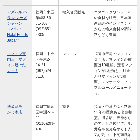
アズハル ハ
福岡市東区
輸入食品販売
エスニックやハラール
ラル フーズ
箱崎3-36-
の食材を販売。日本国
ジャパン
31-107
産鶏肉やインドネシア
（Azhar
(092)651-
からの輸入食材や調味
Halal Foods
4305
料なども豊富。
Japan）
マフィン専
福岡市中央
マフィン
福岡市平尾のマフィン
門店 マフ
区平尾2-
専門店。マフィンの種
ィン焼けた
14-21
類は10種類。定番マフ
よ～！
(092)524-
ィンが5種類と、月替
0116
わりマフィンが5種
類。ノンポーク・ノン
アルコールメニューあ
り。
博多割烹
福岡市博多
割烹
福岡・中洲のふぐ料理
かじ本店
区中洲2-3-
55年の歴史ある老舗割
11
烹。博多駅、天神から
(0120)293-
のアクセス抜群で、地
490
元客や観光客からも人
気が高い。下関南風泊