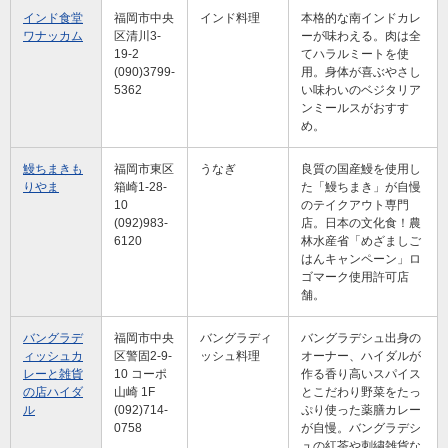
インド食堂
福岡市中央
インド料理
本格的な南インドカレ
ワナッカム
区清川3-
ーが味わえる。肉は全
19-2
てハラルミートを使
(090)3799-
用。身体が喜ぶやさし
5362
い味わいのベジタリア
ンミールスがおすす
め。
鰻ちまきも
福岡市東区
うなぎ
良質の国産鰻を使用し
りやま
箱崎1-28-
た「鰻ちまき」が自慢
10
のテイクアウト専門
(092)983-
店。日本の文化食！農
6120
林水産省「めざましご
はんキャンペーン」ロ
ゴマーク使用許可店
舗。
バングラデ
福岡市中央
バングラディ
バングラデシュ出身の
ィッシュカ
区警固2-9-
ッシュ料理
オーナー、ハイダルが
レーと雑貨
10 コーポ
作る香り高いスパイス
の店ハイダ
山崎 1F
とこだわり野菜をたっ
ル
(092)714-
ぷり使った薬膳カレー
0758
が自慢。バングラデシ
ュの紅茶や刺繍雑貨な