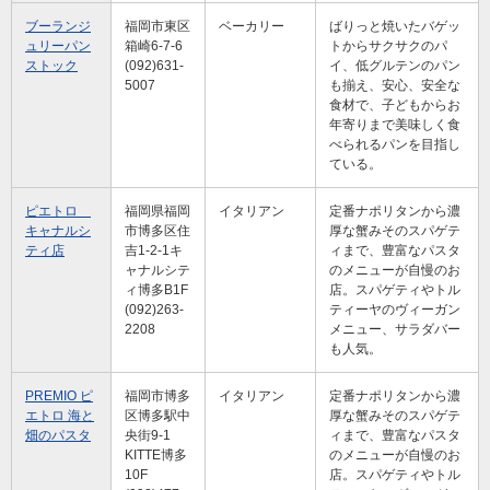
ブーランジ
福岡市東区
ベーカリー
ばりっと焼いたバゲッ
ュリーパン
箱崎6-7-6
トからサクサクのパ
ストック
(092)631-
イ、低グルテンのパン
5007
も揃え、安心、安全な
食材で、子どもからお
年寄りまで美味しく食
べられるパンを目指し
ている。
ピエトロ
福岡県福岡
イタリアン
定番ナポリタンから濃
キャナルシ
市博多区住
厚な蟹みそのスパゲテ
ティ店
吉1-2-1キ
ィまで、豊富なパスタ
ャナルシテ
のメニューが自慢のお
ィ博多B1F
店。スパゲティやトル
(092)263-
ティーヤのヴィーガン
2208
メニュー、サラダバー
も人気。
PREMIO ピ
福岡市博多
イタリアン
定番ナポリタンから濃
エトロ 海と
区博多駅中
厚な蟹みそのスパゲテ
畑のパスタ
央街9-1
ィまで、豊富なパスタ
KITTE博多
のメニューが自慢のお
10F
店。スパゲティやトル