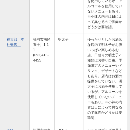
を使用しているが、ア
ルコールを使用してい
ないメニューもあり。
※小鉢の内容は日によ
って異なるので豚肉か
どうかは要確認。
福太郎 本
福岡市南区
明太子
ゆったりとしたお洒落
社売店
五十川1-1-
な店内で明太子がお腹
1
いっぱい楽しめるお
(092)413-
店。日替りの明太子2
4455
種類はお替り自由。季
節限定のメニューやド
リンク、デザートなど
もあり。店内はお酒の
提供をしていない。明
太子にお酒を使用して
いるが、アルコールを
使用していないメニュ
ーもあり。※小鉢の内
容は日によって異なる
ので豚肉かどうかは要
確認。