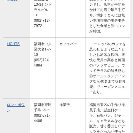
13-3セント
ンドし、店主が手間を
ラルビル
かけてお店で毎日手打
1F
ち。博多うどんには無
(092)713-
い本場讃岐のモチモチ
7972
とした食感と強いコシ
が特徴。
LIGHTS
福岡市中央
カフェバー
ヨーロッパのカフェを
区大名1-7-
思わせるような広々と
10
したお洒落な店内。爽
(092)724-
快な天井の高さと路面
4884
のパノラマビュー、ウ
ッドテラスの解放感も
◎オールスタンディン
グなら40名まで収容可
能。ヴィーガンメニュ
ーあり。
ロン・ポワ
福岡市東区
洋菓子
福岡市東区の手作り洋
ン
千早1-9-5
菓子店。誕生日ケー
(092)671-
キ、石釜パン、ジャ
4408
ム、キャラメルなども
販売。
甘く香ばしいナ
ッツをたっぷり使った