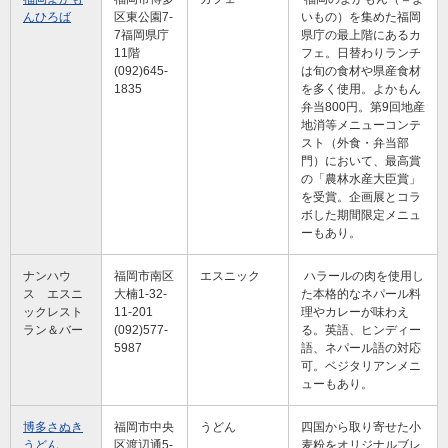
んひろば
区東公園7-
いもの）を集めた福岡
7福岡県庁
県庁の最上階にあるカ
11階
フェ。日替わりランチ
(092)645-
は旬の食材や県産食材
1835
を多く使用。よかもん
弁当800円。第9回地産
地消等メニューコンテ
スト（外食・弁当部
門）において、最高賞
の「農林水産大臣賞」
を受賞。企画展とコラ
ボした期間限定メニュ
ーもあり。
ナンハウ
福岡市南区
エスニック
ハラールの肉を使用し
ス エスニ
大楠1-32-
た本格的なネパール料
ックレスト
11-201
理やカレーが味わえ
ラン＆バー
(092)577-
る。英語、ヒンディー
5987
語、ネパール語の対応
可。ベジタリアンメニ
ューもあり。
博多さぬき
福岡市中央
うどん
四国から取り寄せた小
うどん
区渡辺通5-
麦粉をオリジナルブレ