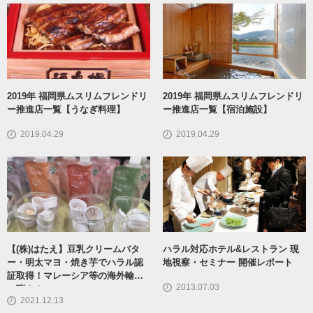
2019年 福岡県ムスリムフレンドリ
2019年 福岡県ムスリムフレンドリ
ー推進店一覧【うなぎ料理】
ー推進店一覧【宿泊施設】
2019.04.29
2019.04.29
【(株)はたえ】豆乳クリームバタ
ハラル対応ホテル&レストラン 現
ー・明太マヨ・焼き芋でハラル認
地視察・セミナー 開催レポート
証取得！マレーシア等の海外輸出
2013.07.03
に弾み！
2021.12.13