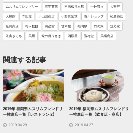
ムスリムフレンドリー
三宅商店
不老松月本店
中神茶屋
大宰府
大樟館
寺田屋
小山田茶店
小野筑紫堂
市川ショップ
松島茶店
松田商店
梅ヶ枝餅
照星館
甘木屋
福岡県
竹の家
笠乃家
茶房きくち
萬屋
蛇の目うさぎ
酒殿屋
飛梅堂
馬場商店
関連する記事
2019年 福岡県ムスリムフレンドリ
2019年 福岡県ムスリムフレンドリ
ー推進店一覧【レストラン-2】
ー推進店一覧【飲食店・商店】
2019.04.29
2019.04.27