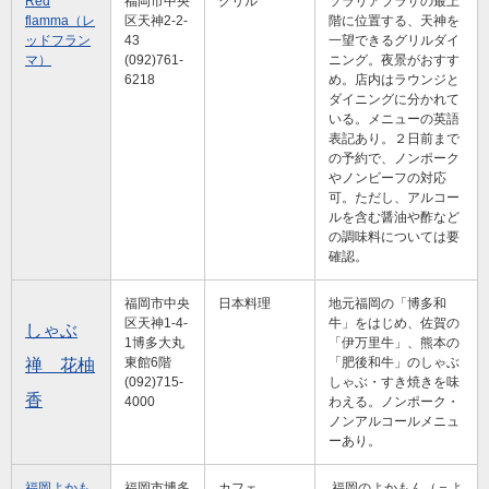
Red
福岡市中央
グリル
ソラリアプラザの最上
flamma（レ
区天神2-2-
階に位置する、天神を
ッドフラン
43
一望できるグリルダイ
マ）
(092)761-
ニング。夜景がおすす
6218
め。店内はラウンジと
ダイニングに分かれて
いる。メニューの英語
表記あり。２日前まで
の予約で、ノンポーク
やノンビーフの対応
可。ただし、アルコー
ルを含む醤油や酢など
の調味料については要
確認。
福岡市中央
日本料理
地元福岡の「博多和
区天神1-4-
牛」をはじめ、佐賀の
しゃぶ
1博多大丸
「伊万里牛」、熊本の
東館6階
「肥後和牛」のしゃぶ
禅 花柚
(092)715-
しゃぶ・すき焼きを味
香
4000
わえる。ノンポーク・
ノンアルコールメニュ
ーあり。
福岡よかも
福岡市博多
カフェ
福岡のよかもん（＝よ