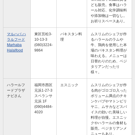
ども販売。食事はハラ
ール対応、化学調味料
や添加物は一切なし。
お祈りスペースあり。
マルハバ ハ
東区筥松3-
パキスタン料
ムスリムのシェフが作
ラルフード
10-13-3
理
るハラールのラムや
Marhaba
(080)3224-
牛、鶏肉を使用した本
Halalfood
9864
場のパキスタン料理が
味わえる。メニューは
日替わりのため、ベジ
タリアンだったり
様々。
ハラールフ
福岡市西区
エスニック
ムスリムのシェフが作
ードプラザ
元浜1-27-3
る肉がゴロゴロ入った
ナビさん
スペランサ
ボリューム満点のチキ
元浜 1F
ンケバブやマトンビリ
(090)4484-
ヤニ、ムサカなどスパ
4020
イスの効いた美味しい
料理が自慢。エスニッ
クやハラールの食材も
販売。ベジタリアンメ
ニューもあり。