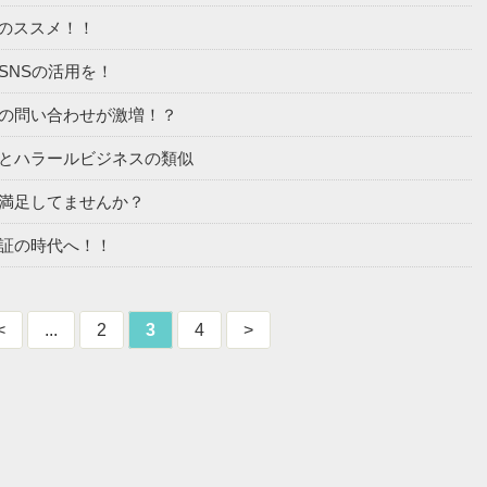
2023のススメ！！
ネスはSNSの活用を！
ラビアからの問い合わせが激増！？
遅れる日本とハラールビジネスの類似
ート）で満足してませんか？
マルチ認証の時代へ！！
<
...
2
3
4
>