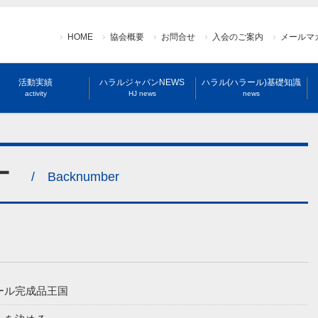
HOME
協会概要
お問合せ
入会のご案内
メールマ
活動実績
ハラルジャパンNEWS
ハラル(ハラール)基礎知識
activity
HJ news
news
ー
/ Backnumber
はハラール完成品王国