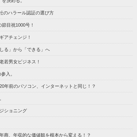
（構図）を決める。
託が多い会社のハラール認証の選び方
ネスの節目祝1000号！
ジネスでギアチェンジ！
ジネスを「しる」から「できる」へ
ジネスは老若男女ビジネス！
5%の参入。
ルビジネスは20年前のパソコン、インターネットと同じ！？
人。
二のポジショニング
ールビジネスは年商、年収的な価値観を根本から変える！？