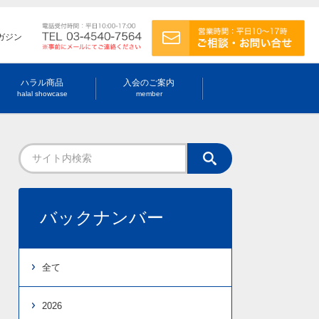
ガジン
ハラル商品
入会のご案内
halal showcase
member
バックナンバー
全て
2026