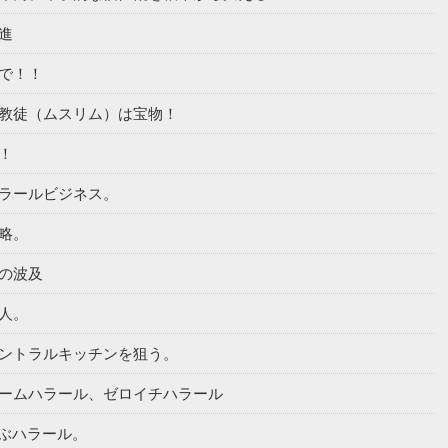
推進
イルで！！
るイスラム教徒（ムスリム）は宝物！
！！
わったハラールビジネス。
戦略。
からの波及
内人。
は業界別セントラルキッチンを狙う。
ハラール、チームハラール、ゼロイチハラール
から学ぶハラール。