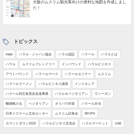
大阪のムスリム観光客向けの便利な地図を作成しまし
た！
トピックス
halal
ハラル・ジャパン協会
ハラル認証
ハラール
ハラルとは
ハラル
ムスリムフレンドリー
インバウンド
ハラルビジネス
アウトバウンド
ハラールマーク
ハラールセミナー
ムスリム
ハラールラーメン
ハラルビジネス講座
インドネシア
ハラール対応食普及促進事業
ハラル＆ベジタリアン
ヴィーガン
麵屋帆のる
ベジタリアン
オリパラ対策
ハラール弁当
日本イスラーム文化センター
ムスリム試食会
BPJPH
カウントダウン2020
ハラルビジネス交流会
ハラルマーケット
UAE