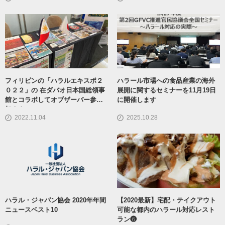
フィリピンの「ハラルエキスポ２
ハラール市場への食品産業の海外
０２２」の 在ダバオ日本国総領事
展開に関するセミナーを11月19日
館とコラボしてオブザーバー参
に開催します
加！！
2022.11.04
2025.10.28
ハラル・ジャパン協会 2020年年間
【2020最新】宅配・テイクアウト
ニュースベスト10
可能な都内のハラール対応レスト
ラン❻