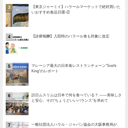
【東京ジャーミイ】ハラールマーケットで絶対買いた
3
いおすすめ食品15選-②
【診療報酬】入院時のハラール食も対象に改定
4
マレーシア最大の日本食レストランチェーン”Sushi
5
King”のレポート
訪日ムスリムは日本で何を食べている？ ――美味しさ
6
と安心、その“ちょうどいいバランス”を求めて
一般社団法人ハラル・ジャパン協会の大阪事務局が、
7