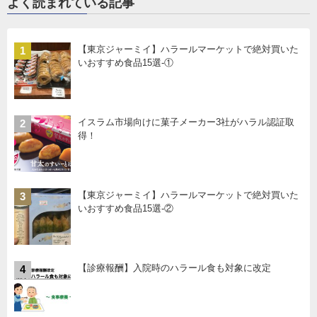
よく読まれている記事
【東京ジャーミイ】ハラールマーケットで絶対買いた
1
いおすすめ食品15選-①
イスラム市場向けに菓子メーカー3社がハラル認証取
2
得！
【東京ジャーミイ】ハラールマーケットで絶対買いた
3
いおすすめ食品15選-②
【診療報酬】入院時のハラール食も対象に改定
4