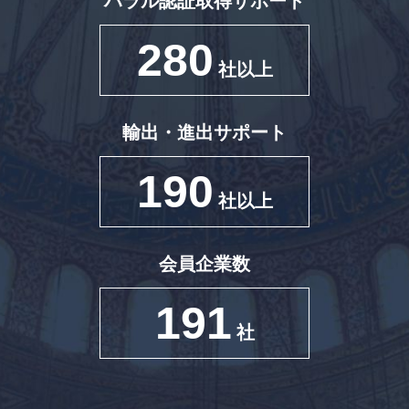
ハラル認証取得サポート
280
社以上
輸出・進出サポート
190
社以上
会員企業数
191
社