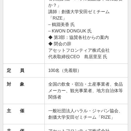
か？」
講師：創価大学安田ゼミチーム
「RIZE」
– 鶴淵美香 氏
– KWON DONGUK 氏
◆ 第3部：協賛各社からの案内
◆ 閉会の辞
アセットフロンティア株式会社
代表取締役CEO 島居里至 氏
定 員
100名（先着順）
対 象
全国の飲食・宿泊・土産事業者、食品
メーカー、観光事業者、地方自治体等
関係者
主 催
一般社団法人ハラル・ジャパン協会、
創価大学安田ゼミチーム「RIZE」
共 催
アセットフロンティア株式会社