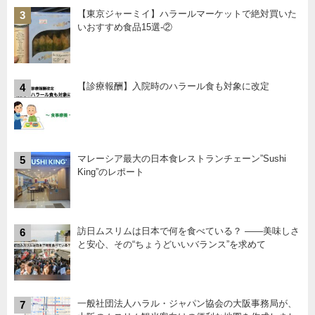
【東京ジャーミイ】ハラールマーケットで絶対買いた
3
いおすすめ食品15選-②
【診療報酬】入院時のハラール食も対象に改定
4
マレーシア最大の日本食レストランチェーン”Sushi
5
King”のレポート
訪日ムスリムは日本で何を食べている？ ――美味しさ
6
と安心、その“ちょうどいいバランス”を求めて
一般社団法人ハラル・ジャパン協会の大阪事務局が、
7