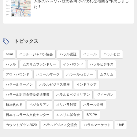
大阪のムスリム観光客向けの便利な地図を作成しまし
た！
トピックス
halal
ハラル・ジャパン協会
ハラル認証
ハラール
ハラルとは
ハラル
ムスリムフレンドリー
インバウンド
ハラルビジネス
アウトバウンド
ハラールマーク
ハラールセミナー
ムスリム
ハラールラーメン
ハラルビジネス講座
インドネシア
ハラール対応食普及促進事業
ハラル＆ベジタリアン
ヴィーガン
麵屋帆のる
ベジタリアン
オリパラ対策
ハラール弁当
日本イスラーム文化センター
ムスリム試食会
BPJPH
カウントダウン2020
ハラルビジネス交流会
ハラルマーケット
UAE