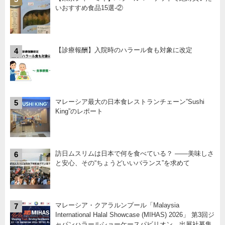
いおすすめ食品15選-②
【診療報酬】入院時のハラール食も対象に改定
4
マレーシア最大の日本食レストランチェーン”Sushi
5
King”のレポート
訪日ムスリムは日本で何を食べている？ ――美味しさ
6
と安心、その“ちょうどいいバランス”を求めて
マレーシア・クアラルンプール「Malaysia
7
International Halal Showcase (MIHAS) 2026」 第3回ジ
ャパンハラールショーケースパビリオン 出展社募集