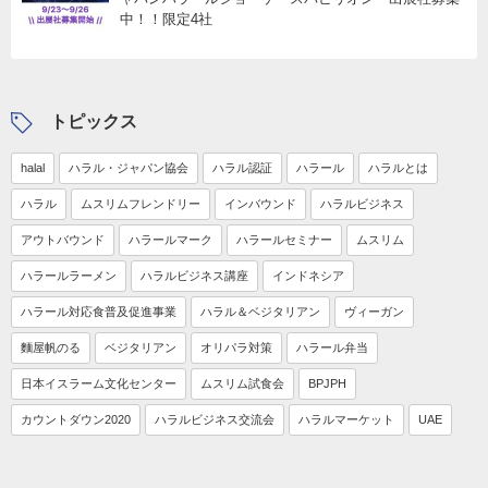
中！！限定4社
トピックス
halal
ハラル・ジャパン協会
ハラル認証
ハラール
ハラルとは
ハラル
ムスリムフレンドリー
インバウンド
ハラルビジネス
アウトバウンド
ハラールマーク
ハラールセミナー
ムスリム
ハラールラーメン
ハラルビジネス講座
インドネシア
ハラール対応食普及促進事業
ハラル＆ベジタリアン
ヴィーガン
麵屋帆のる
ベジタリアン
オリパラ対策
ハラール弁当
日本イスラーム文化センター
ムスリム試食会
BPJPH
カウントダウン2020
ハラルビジネス交流会
ハラルマーケット
UAE