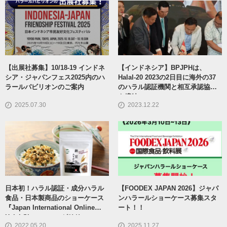
【出展社募集】10/18-19 インドネ
【インドネシア】BPJPHは、
シア・ジャパンフェス2025内のハ
Halal-20 2023の2日目に海外の37
ラールパビリオンのご案内
のハラル認証機関と相互承認協定
を締結
2025.07.30
2023.12.22
日本初！ハラル認証・成分ハラル
【FOODEX JAPAN 2026】ジャパ
食品・日本製商品のショーケース
ンハラールショーケース募集スタ
『Japan International Online
ート！！
Halal Showcase』がリリース
2022.05.20
2025.11.27