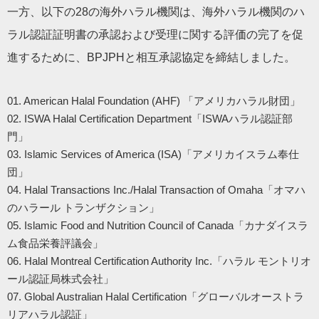
一方、以下の28の海外ハラル機関は、海外ハラル機関のハ
ラル認証証明書の承認および受理に関する評価の完了を促
進するために、BPJPHと相互承認協定を締結しました。
01. American Halal Foundation (AHF) 「アメリカハラル財団」
02. ISWA Halal Certification Department「ISWAハラル認証部
門」
03. Islamic Services of America (ISA)「アメリカイスラム奉仕
団」
04. Halal Transactions Inc./Halal Transaction of Omaha「オマハ
のハラール トランザクション」
05. Islamic Food and Nutrition Council of Canada「カナダイスラ
ム食品栄養評議会」
06. Halal Montreal Certification Authority Inc.「ハラル モントリオ
ール認証局株式会社」
07. Global Australian Halal Certification「グローバルオーストラ
リアハラル認証」