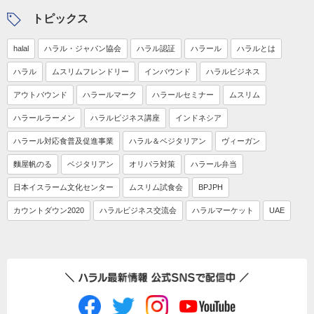
トピックス
halal
ハラル・ジャパン協会
ハラル認証
ハラール
ハラルとは
ハラル
ムスリムフレンドリー
インバウンド
ハラルビジネス
アウトバウンド
ハラールマーク
ハラールセミナー
ムスリム
ハラールラーメン
ハラルビジネス講座
インドネシア
ハラール対応食普及促進事業
ハラル＆ベジタリアン
ヴィーガン
麵屋帆のる
ベジタリアン
オリパラ対策
ハラール弁当
日本イスラーム文化センター
ムスリム試食会
BPJPH
カウントダウン2020
ハラルビジネス交流会
ハラルマーケット
UAE