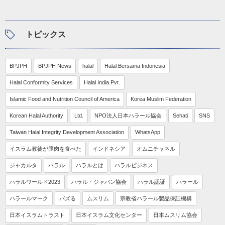
トピックス
BPJPH
BPJPH News
halal
Halal Bersama Indonesia
Halal Conformity Services
Halal India Pvt.
Islamic Food and Nutrition Council of America
Korea Muslim Federation
Korean Halal Authority
Ltd.
NPO法人日本ハラール協会
Sehati
SNS
Taiwan Halal Integrity Development Association
WhatsApp
イスラム教徒が豚肉を食べた
インドネシア
オムニチャネル
ジャカルタ
ハラル
ハラルとは
ハラルビジネス
ハラルワールド2023
ハラル・ジャパン協会
ハラル認証
ハラール
ハラールマーク
バズる
ムスリム
宗教省ハラール製品保証機構
日本イスラムトラスト
日本イスラム文化センター
日本ムスリム協会