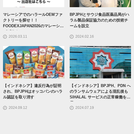
マレーシアでのハラールOEMファ
BPJPHとサウジ食品医薬品局がハ
クトリーを探せ！！
ラル製品保証協力のための技術チ
FOODEXJAPAN2026のマレーシア
ームを設立
パビリオン
2026.03.11
2024.02.16
【インドネシア】違反行為が証明
【インドネシア】BPJPH、PDN へ
され、BPJPHはオッコパンのハラ
のランサムウェアによる混乱後も
ル認証を取り消す
SIHALAL サービスの正常稼働を確
保
2024.09.12
2024.07.19