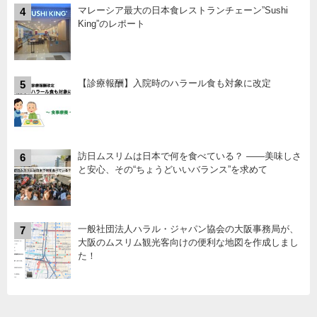
マレーシア最大の日本食レストランチェーン”Sushi
4
King”のレポート
【診療報酬】入院時のハラール食も対象に改定
5
訪日ムスリムは日本で何を食べている？ ――美味しさ
6
と安心、その“ちょうどいいバランス”を求めて
一般社団法人ハラル・ジャパン協会の大阪事務局が、
7
大阪のムスリム観光客向けの便利な地図を作成しまし
た！