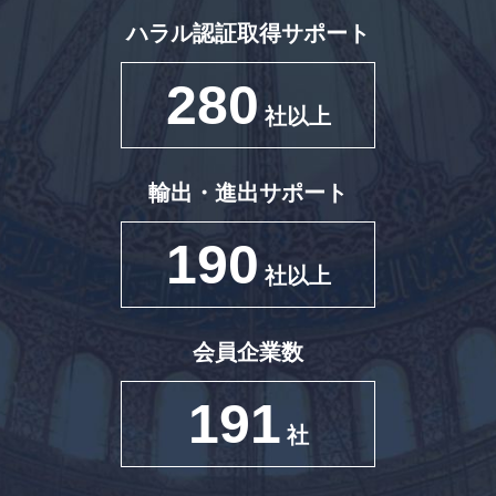
ハラル認証取得サポート
280
社以上
輸出・進出サポート
190
社以上
会員企業数
191
社