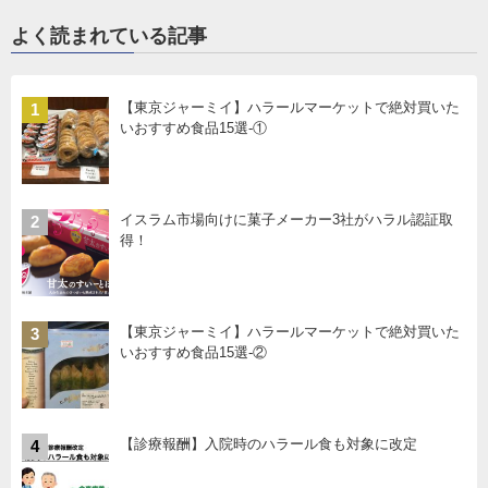
よく読まれている記事
【東京ジャーミイ】ハラールマーケットで絶対買いた
1
いおすすめ食品15選-①
イスラム市場向けに菓子メーカー3社がハラル認証取
2
得！
【東京ジャーミイ】ハラールマーケットで絶対買いた
3
いおすすめ食品15選-②
【診療報酬】入院時のハラール食も対象に改定
4