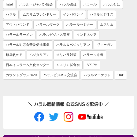
halal
ハラル・ジャパン協会
ハラル認証
ハラール
ハラルとは
ハラル
ムスリムフレンドリー
インバウンド
ハラルビジネス
アウトバウンド
ハラールマーク
ハラールセミナー
ムスリム
ハラールラーメン
ハラルビジネス講座
インドネシア
ハラール対応食普及促進事業
ハラル＆ベジタリアン
ヴィーガン
麵屋帆のる
ベジタリアン
オリパラ対策
ハラール弁当
日本イスラーム文化センター
ムスリム試食会
BPJPH
カウントダウン2020
ハラルビジネス交流会
ハラルマーケット
UAE