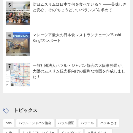
訪日ムスリムは日本で何を食べている？ ――美味しさ
5
と安心、その“ちょうどいいバランス”を求めて
マレーシア最大の日本食レストランチェーン”Sushi
6
King”のレポート
一般社団法人ハラル・ジャパン協会の大阪事務局が、
7
大阪のムスリム観光客向けの便利な地図を作成しまし
た！
トピックス
halal
ハラル・ジャパン協会
ハラル認証
ハラール
ハラルとは
ハラル
ムスリムフレンドリー
インバウンド
ハラルビジネス