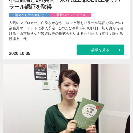
小山商店と2社共同・水産加工品OEM工場でハ
ラール認証を取得
協会からのお知らせ
最新ハラルニュース
人気のマグロカツ、白身さかなやコロッケ等もハラール認証で国内外の
業務用マーケットに参入予定 このたび令和2年10月1日、切り身から漬
け魚・西京焼きなど製造販売の株式会社いまる井川商店（本社：静岡県
焼津市 代…
詳細を見る
2020.10.05