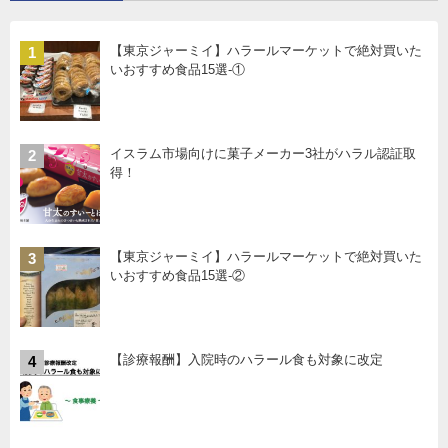
【東京ジャーミイ】ハラールマーケットで絶対買いた
1
いおすすめ食品15選-①
イスラム市場向けに菓子メーカー3社がハラル認証取
2
得！
【東京ジャーミイ】ハラールマーケットで絶対買いた
3
いおすすめ食品15選-②
【診療報酬】入院時のハラール食も対象に改定
4