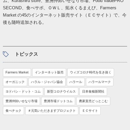
ム、Kurashiru store、豊洲仲卸いせなり市場、Food ValuePRO
SECOND、食べサポ、ＯＷＬ、拓水くるまえび、Farmers
Market の45のインターネット販売サイト（ＥＣサイト）で、今
後も随時追加される。
トピックス
Farmers Market
インターネット販売
ウィズコロナ時代を生き抜く
オーガニック
ハラル・ジャパン協会
ハラール
ハラールマーク
ヨドバシ・ドット・コム
新型コロナウイルス
日本食糧新聞社
豊洲仲卸いせなり市場
豊洲市場ドットコム
農家直売どっとこむ
食べチョク
＃元気いただきますプロジェクト
ＥＣサイト