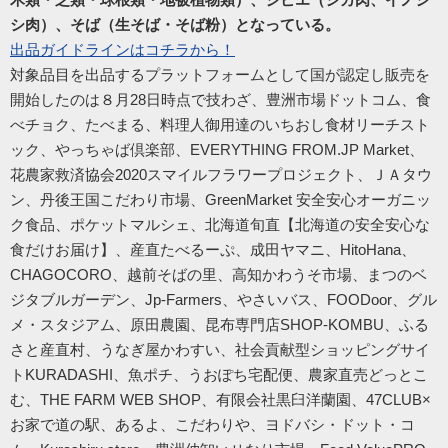
シ肉）、そば（生そば・そば粉）となっている。
出品ガイドラインはコチラから！
対象品目を出品するプラットフォームとして国が認定し販売を
開始したのは８月28日時点で技わざ、豊洲市場ドットコム、食
べチョク、たべまる、料理人御用達のいちおし食材リーチスト
ック、やっちゃば倶楽部、EVERYTHING FROM.JP Market、
花農家救済協会2020スマイルフラワープロジェクト、ＪＡタウ
ン、丹後王国こだわり市場、GreenMarket 安全安心オーガニッ
ク食品、ポケットマルシェ、北海道旬直【北海道の安全安心な
食だけお届け】、産直たべるーぷ、成田ヤマニ、HitoHana、
CHAGOCORO、越前そばの里、高知かわうそ市場、まつのベ
ジタブルガーデン、Jp-Farmers、やさいバス、FOODoor、グル
メ・スタジアム、原田農園、昆布専門店SHOP-KOMBU、ふる
さと産直村、うなぎ屋かわすい、社会貢献型ショッピングサイ
トKURADASHI、魚ポチ、うおぽち宅配便、農家直売どっとこ
む、THE FARM WEB SHOP、有限会社黒臼洋蘭園、47CLUB×
お家で道の駅、あるよ、こだわりや、ヨドバシ・ドット・コ