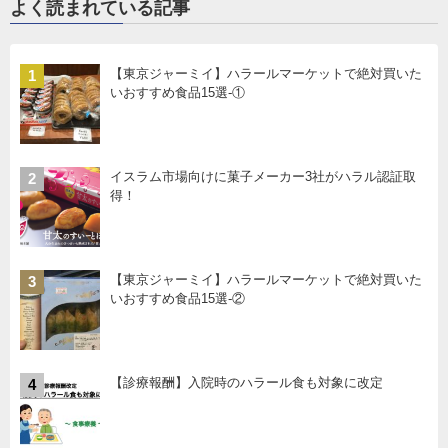
よく読まれている記事
【東京ジャーミイ】ハラールマーケットで絶対買いた
1
いおすすめ食品15選-①
イスラム市場向けに菓子メーカー3社がハラル認証取
2
得！
【東京ジャーミイ】ハラールマーケットで絶対買いた
3
いおすすめ食品15選-②
【診療報酬】入院時のハラール食も対象に改定
4