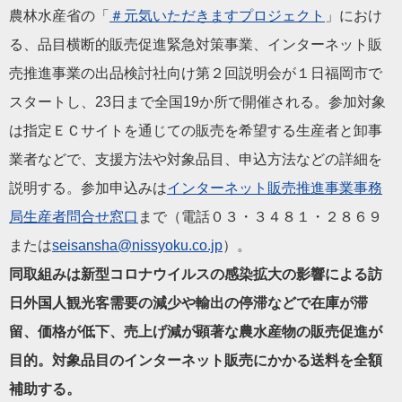
農林水産省の「
＃元気いただきますプロジェクト
」におけ
る、品目横断的販売促進緊急対策事業、インターネット販
売推進事業の出品検討社向け第２回説明会が１日福岡市で
スタートし、23日まで全国19か所で開催される。参加対象
は指定ＥＣサイトを通じての販売を希望する生産者と卸事
業者などで、支援方法や対象品目、申込方法などの詳細を
説明する。参加申込みは
インターネット販売推進事業事務
局生産者問合せ窓口
まで（電話０３・３４８１・２８６９
または
seisansha@nissyoku.co.jp
）。
同取組みは新型コロナウイルスの感染拡大の影響による訪
日外国人観光客需要の減少や輸出の停滞などで在庫が滞
留、価格が低下、売上げ減が顕著な農水産物の販売促進が
目的。対象品目のインターネット販売にかかる送料を全額
補助する。