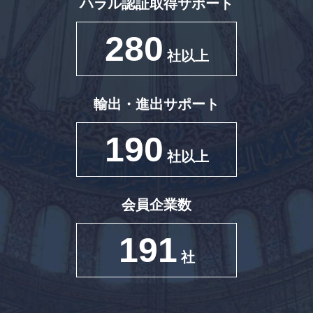
ハラル認証取得サポート
280
社以上
輸出・進出サポート
190
社以上
会員企業数
191
社