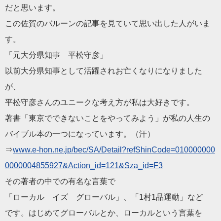
だと思います。
この佐賀のバルーンの記事を見ていて思い出した人がいま
す。
「元大分県知事 平松守彦」
以前大分県知事として活躍されお亡くなりになりました
が、
平松守彦さんのユニークな考え方が私は大好きです。
著書「東京でできないことをやってみよう」が私の人生の
バイブル本の一つになっています。（汗）
⇒
www.e-hon.ne.jp/bec/S
A/Detail?refShinCode=010000000
0000004855927&Action_id=121&
Sza_id=F3
その著者の中での有名な言葉で
「ローカル イズ グローバル」、「1村1品運動」など
です。はじめてグローバルとか、ローカルという言葉を