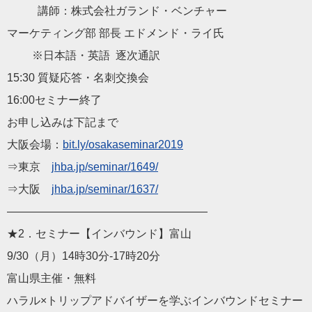
講師：株式会社ガランド・ベンチャー
マーケティング部 部長 エドメンド・ライ氏
※日本語・英語 逐次通訳
15:30 質疑応答・名刺交換会
16:00セミナー終了
お申し込みは下記まで
大阪会場：
bit.ly/osakasemina
r2019
⇒東京
jhba.jp/seminar/1649/
⇒大阪
jhba.jp/seminar/1637/
——————————
————————
★2．セミナー【インバウンド】富山
9/30（月）14時30分‐17時20分
富山県主催・無料
ハラル×トリップアドバイザーを学ぶインバウンドセミナー