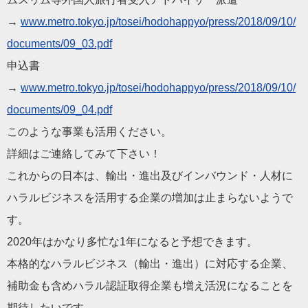
→
www.metro.tokyo.jp/tose
i/hodohappyo/press/2018/09/10/
documents/09_03.pdf
申込書
→
www.metro.tokyo.jp/tose
i/hodohappyo/press/2018/09/10/
documents/09_04.pdf
このような事業も活用ください。
詳細はご連絡してみて下さい！
これからの
日本
は、輸出・進出及びインバウンド・人材に
ハラル
ビジネス
を活用する企業の増加は止まらないようで
す。
2020年はかなり多忙な1年になると予想できます。
本格的な
ハラル
ビジネス
（輸出・進出）に対応する企業、
補助金も含め
ハラル
認証
取得企業も増え活況になることを
期待したいです。