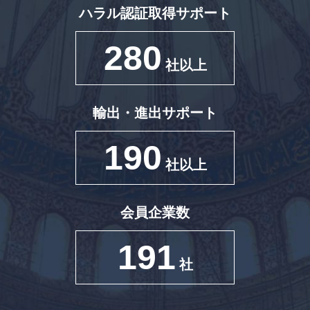
ハラル認証取得サポート
280
社以上
輸出・進出サポート
190
社以上
会員企業数
191
社