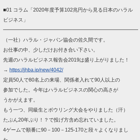
■01 コラム「2020年度予算102兆円から見る
日本
の
ハラル
ビジネ
ス」
━━━━━━━━━━━━━━━━━━━━━━━━━━━
（一社）
ハラル
・
ジャパン
協会の佐久間です。
お仕事の中、少しだけお付き合い下さい。
先週の
ハラル
ビジネス
報告会2019は盛り上がりました！
→
https://
jhba
.jp/new/4042/
定員50人で80名上の来場、関係者入れて90人以上の
参加でした。今年は
ハラル
ビジネス
の関心の高さが
うかがえます。
もう一つ、同級生とボウリング大会をやりました（汗）
たぶん20年ぶり！？で投げ方含め忘れていました。
4ゲームで順番に90－100－125-170と段々よくなりま
し
た。