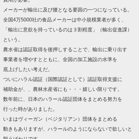
メーカーが輸出に及び腰となる要因の一つになっている。
全国4万5000社の食品メーカーは中小規模業者が多く、
「輸出に意欲を持っているのは３割程度」（輸出促進課）
という。
農水省は
認証
取得を後押しすることで、輸出に乗り出す
事業者を増やすとともに、全国の加工施設の水準を
底上げしたい考えだ。
ついに
ハラル
認証
（国際
認証
として）
認証
取得支援に
補助金が、、農林水産省にも・・・嬉しい限りです。
数年前に、
日本
の
ハラール
認証
団体をまとめる努力を
行った時がありました。
いまはヴィーガン（ベジタリアン）団体をまとめる
動きもありますが、
ハラール
のようにならないで欲しいと
願うばかりです。