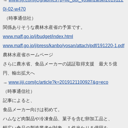
0j-02-w470
（時事通信社）
関係ありそうな農林水産省の予算です。
www.maff.go.jp/j/budge
t/index.html
www.maff.go.jp/j/press
/kanbo/yosan/attach/pdf/191220
-1.pdf
農林水産省ホームページ
さらに農水省、食品メーカーの
認証
取得支援 最大５億
円、輸出拡大へ
→
www.jiji.com/jc/articl
e?k=2019121100927&g=eco
（時事通信社）
記事によると、
食品メーカー向けは初めて。
ハムなど肉製品や冷凍食品、菓子を含む卵加工品と、
幅広い食品の製造業者が対象。１件当たり５億円を