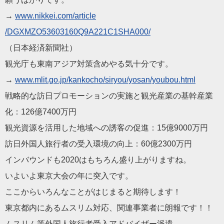
→
www.nikkei.com/article
/DGXMZO53603160Q9A221C1SHA000/
（
日本
経済新聞社）
観光庁も東南アジア対策含めやる気十分です。
→
www.mlit.go.jp/kankoch
o/siryou/yosan/youbou.html
戦略的な訪日プロモーションの実施と観光産業の基幹産業
化：12
6億7400万円
観光資源を活用した地域への誘客の促進：15億9000万円
訪日外国人旅行者の受入環境の向上：60億2300万円
インバウンドも2020はもちろん盛り上がりますね。
いよいよ東京大会の年に突入です。
ここからいろんなことがはじまると期待します！
東京都内にあるムスリム対応、関連事業者に朗報です！！
ムスリム等外国人旅行者受入アドバイザー派遣