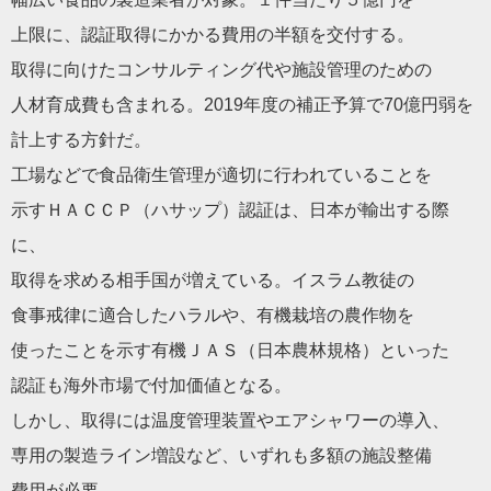
上限に、
認証
取得にかかる費用の半額を交付する。
取得に向けたコンサルティング代や施設管理のための
人材育成費も含まれる。2019年度の補正予算で70億円弱を
計上する方針だ。
工場などで食品衛生管理が適切に行われていることを
示すＨＡＣＣＰ（ハサップ）
認証
は、
日本
が輸出する際
に、
取得を求める相手国が増えている。イスラム教徒の
食事戒律に適合した
ハラル
や、有機栽培の農作物を
使ったことを示す有機ＪＡＳ（
日本
農林規格）といった
認証
も海外市場で付加価値となる。
しかし、取得には温度管理装置やエアシャワーの導入、
専用の製造ライン増設など、いずれも多額の施設整備
費用が必要。