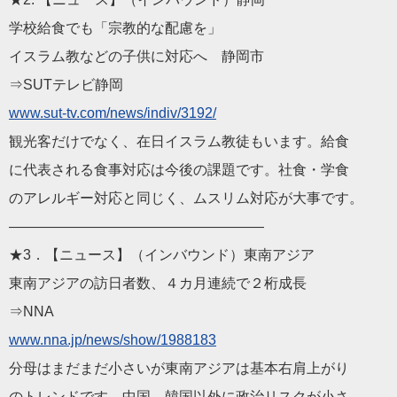
学校給食でも「宗教的な配慮を」
イスラム教などの子供に対応へ 静岡市
⇒SUTテレビ静岡
www.sut-tv.com/
news
/in
div/3192/
観光客だけでなく、在日イスラム教徒もいます。給食
に代表される食事対応は今後の課題です。社食・学食
のアレルギー対応と同じく、ムスリム対応が大事です。
——————————
————————
★3．【
ニュース
】（インバウンド）東南アジア
東南アジアの訪日者数、４カ月連続で２桁成長
⇒NNA
www.nna.jp/
news
/show/1
988183
分母はまだまだ小さいが東南アジアは基本右肩上がり
のトレンドです。中国、韓国以外に政治リスクが小さ