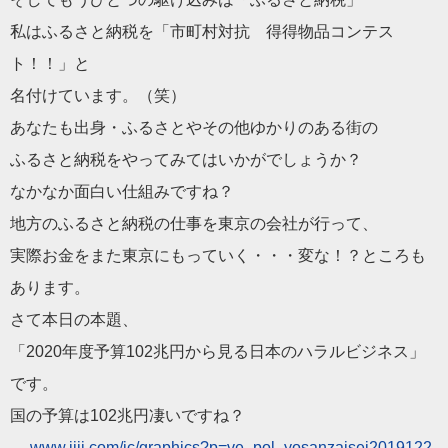
私はふるさと納税を「市町村対抗 得得物品コンテス
ト！！」と
名付けています。（笑）
あなたも出身・ふるさとやその他ゆかりのある街の
ふるさと納税をやってみてはいかがでしょうか？
なかなか面白い仕組みですね？
地方のふるさと納税の仕事を東京の会社が行って、
実際お金をまた東京にもっていく・・・変な！？ところも
あります
。
さて本日の本題、
「2020年度予算102兆円から見る
日本
の
ハラル
ビジネス
」
で
す。
国の予算は102兆円凄いですね？
→
www.jiji.com/jc/graphi
cs?p=ve_pol_yosanzaisei2019122