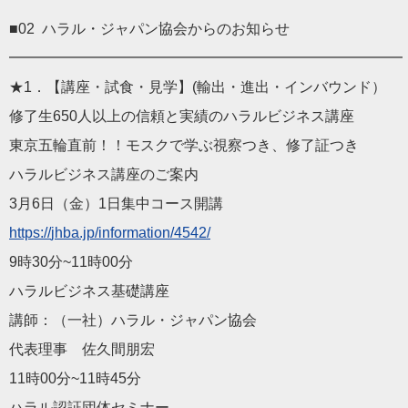
■02
ハラル
・
ジャパン
協会からのお知らせ
━━━━━━━━━━━━━━━━━━━━━━━━━━━
★1．【講座・試食・見学】(輸出・進出・インバウンド）
修了生650人以上の信頼と実績の
ハラル
ビジネス
講座
東京五輪直前！！モスクで学ぶ視察つき、修了証つき
ハラル
ビジネス
講座のご案内
3月6日（金）1日集中コース開講
https://
jhba
.jp/information/45
42/
9時30分~11時00分
ハラル
ビジネス
基礎講座
講師：（一社）
ハラル
・
ジャパン
協会
代表理事 佐久間朋宏
11時00分~11時45分
ハラル
認証
団体セミナー