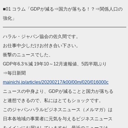
■01 コラム「GDPが減る⇒国力が落ちる！？⇒関係人口の
強化」
━━━━━━━━━━━━━━━━━━━━━━━━━━━
ハラル
・
ジャパン
協会の佐久間です。
お仕事中少しだけお付き合い下さい。
衝撃の
ニュース
でした、
GDP年6.3％減 19年10～12月速報値、5四半期ぶり
⇒毎日新聞
mainichi.jp/articles/2
0200217/k00/00m/020/016000c
ニュース
の中身より、GDPが減ることと国力が落ちる
と連想できるので、私にはとてもショックです。
この
ジャパン
ハラル
ビジネス
ニュース
（メルマガ）は
日本
各地域の事業者に元気を与える
ビジネス
ニュース
をメインにお届けしていますが、最近の
ニュース
は、