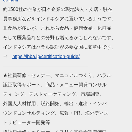
約1500社の企業が
日本
企業の現地法人・支店・駐在
員事務所などをインドネシアに置いているようです。
非食品が多いが、これから食品・健康食品・化粧品
そして医薬品などの分野も増えるかもしれないです、
インドネシアは
ハラル
認証
が必要な国に変革中です。
⇒
https://
jhba
.jp/certification-
guide/
——————————
————————
★社員研修・セミナー、マニュアルつくり、
ハラル
認証
取得サポート、商品・メニュー開発コンサル
ティ ング、テストマーケティング、市場調査、
外国人人材採用、販路開拓、輸出・進出・インバ
ウンドコンサルティング、広報・PR、海外ディス
トリビューター開発等
※社員研修・セミナー、ムスリム試食会等開催中