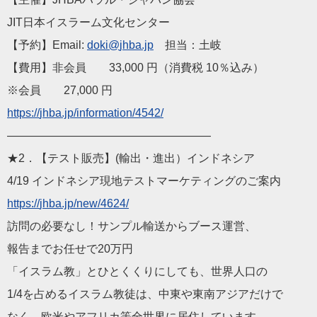
JIT
日本
イスラーム文化センター
【予約】Email:
doki@
jhba
.jp
担当：土岐
【費用】非会員 33,000 円（消費税 10％込み）
※会員 27,000 円
https://
jhba
.jp/information/45
42/
——————————
————————
★2．【テスト販売】(輸出・進出）インドネシア
4/19 インドネシア現地テストマーケティングのご案内
https://
jhba
.jp/new/4624/
訪問の必要なし！サンプル輸送からブース運営、
報告までお任せで20万円
「イスラム教」とひとくくりにしても、世界人口の
1/4を占めるイスラム教徒は、中東や東南アジアだけで
なく、欧米やアフリカ等全世界に居住しています。