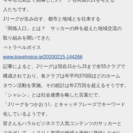
人たちです。
Jリーグが生み出す、都市と地域とを往来する
「関係人口」とは？ サッカーの枠を超えた地域交流の
取り組みを聞いてきた
⇒トラベルボイス
www.travelvoice.jp/202
00215-144266
記事によると、Jリーグは現在J1からJ3まで全55クラブで
構成されており、各クラブは年平均370回ほどのホーム
タウン活動を実施。その総計は年2万回を超えるそうです。
「シャレン」とは社会連携を略した言葉だで、
「Jリーグをつかおう!」とキャッチフレーズでキーワード
化しているようです。
皆さんも
ハラル
ビジネス
で人気コンテンツのサッカーと
コラボして、ムスリム市場の地域と海外に発信しながら