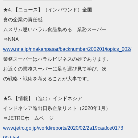
★4. 【
ニュース
】（インバウンド）全国
食の企業の責任感
ムスリム思い
ハラル
食品集める 業務スーパー
⇒NNA
www.nna.jp/nnakanpasar
/backnumber/200201/topics_002/
業務スーパーは
ハラル
ビジネス
の雄であります、
お近くの業務スーパーに足を運び見て学び、次
の戦略・戦術を考えることが大事です。
——————————
————————
★5. 【情報】（進出）インドネシア
インドネシア進出日系企業リスト（2020年1月）
⇒JETROホームページ
www.jetro.go.jp/world/
reports/2020/02/2a19caafce0173
00.html