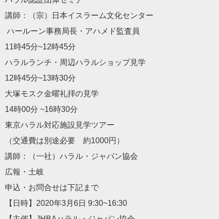
講師：（宗）
日本
イスラーム文化センター
ハールーン事務局長・アハメド監査員
11時45分~12時45分
ハラル
ランチ・周辺
ハラル
ショップ見学
12時45分~13時30分
大塚モスク金曜礼拝の見学
14時00分 ~16時30分
東京
ハラル
対応施設見学ツアー
（交通費は別途必要 約1000円）
講師：（一社）
ハラル
・
ジャパン
協会
広報・土岐
申込・お問合せは下記まで
【日時】2020年3月6日 9:30~16:30
【主催】
JHBA
ハラル
・
ジャパン
協会