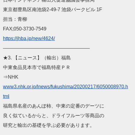
東京都豊島区南池袋2-49-7 池袋パークビル 1F
担当：青柳
FAX;050-3730-7549
https://
jhba
.jp/new/4624/
——————————
————————
★3. 【
ニュース
】（輸出）福島
中東食品見本市で福島特産ＰＲ
⇒NHK
www3.nhk.or.jp/lnews/f
ukushima/20200217/6050008970.h
tml
福島県名産のあんぽ柿、中東の定番のデーツに
良く似ているからと、ドライフルーツ等商品の
研究と輸出の基礎を学ぶ必要があります。
——————————
————————