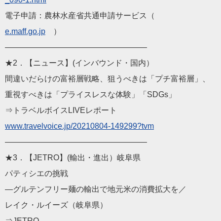
電子申請：農林水産省共通申請サービス（
e.maff.go.jp
）
——————————
————————
★2．【ニュース】(インバウンド・国内）
間違いだらけの富裕層戦略、狙うべきは「プチ富裕層」、
重視すべきは「プライスレスな体験」「SDGs」
⇒トラベルボイスLIVEレポート
www.travelvoice.jp/202
10804-149299?tvm
——————————
————————
★3．【JETRO】(輸出・進出）岐阜県
パティシエの挑戦
―グルテンフリー麺の輸出で地元米の消費拡大を／
レイク・ルイーズ（岐阜県）
⇒JETRO