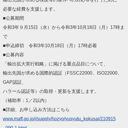
必要な経費を支援します。
■公募期間
令和3年９月15日（水）から令和3年10月18日（月）17時
ま
で
■申込締切 令和3年10月18日（月）17時必着
■公募内容
「輸出拡大実行戦略」に掲げる重点品目について、
輸出先国が求める国際的認証（FSSC22000、ISO220
00、
GAP認証、
ハラール認証等）の取得・更新を支援します。
（補助率：1／2以内）
■詳細、お申し込み方法はこちら
www.maff.go.jp/j/suppl
y/hozyo/yusyutu_kokusai/210915
_090-1.html