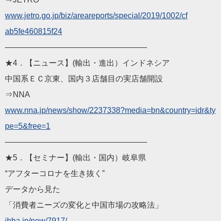
www.jetro.go.jp/biz/ar
eareports/special/2019/1002/cf
ab5fe460815f24
——————————
————————
★4．【ニュース】(輸出・進出）インドネシア
中国系ＥＣ京東、国内３店舗目の実店舗開設
⇒NNA
www.nna.jp/news/show/2
237338?media=bn&country=idr&ty
pe=5&free=1
——————————
————————
★5．【セミナー】(輸出・国内）岐阜県
“アフターコロナを生き抜く”
データから見た
「消費者ニーズの変化と中国市場の攻略法」
jhba.jp/new/7917/