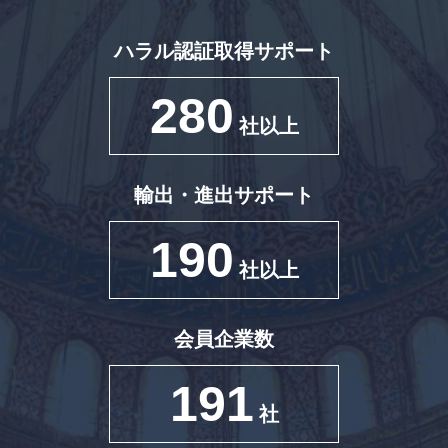
ハラル認証取得サポート
280
社以上
輸出・進出サポート
190
社以上
会員企業数
191
社