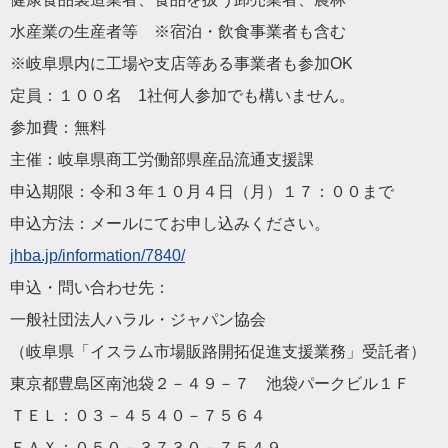
水産業の生産者等 ※宿泊・飲食事業者も含む
※岐阜県内に工場や支店等ある事業者も参加OK
定員：１００名 1社何人参加でも構いません。
参加費：無料
主催：岐阜県商工労働部県産品流通支援課
申込期限：令和３年１０月４日（月）１７：００まで
申込方法：メールにてお申し込みください。
jhba.jp/information/78
40/
申込・問い合わせ先：
一般社団法人ハラル・ジャパン協会
（岐阜県「イスラム市場販路開拓促進支援業務」受託者）
東京都豊島区南池袋２－４９－７ 池袋パークビル１Ｆ
ＴＥＬ：０３－４５４０－７５６４
ＦＡＸ：０５０－３７３０－７５４９