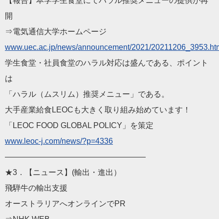
【報告】本学学生食堂にてハラル推奨メニューの提供が再
開
⇒電気通信大学ホームページ
www.uec.ac.jp/news/announcement/2021/20211206_3953.ht
学生食堂・社員食堂のハラル対応は盛んである、ポイント
は
「ハラル（ムスリム）推奨メニュー」である。
大手産業給食LEOCも大きく取り組み始めています！
「LEOC FOOD GLOBAL POLICY」を策定
www.leoc-j.com/news/?p=4336
——————————————————
★3．【ニュース】(輸出・進出）
飛騨牛の輸出支援
オーストラリアへオンラインでPR