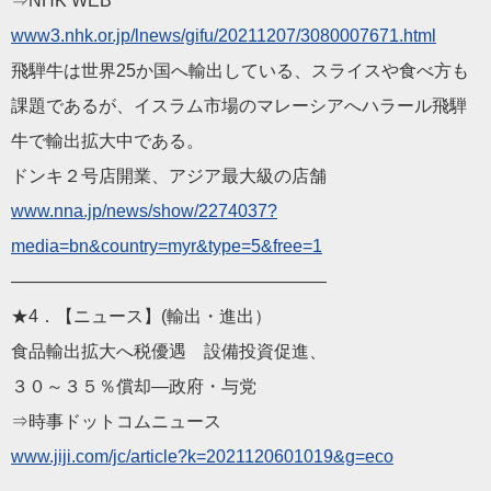
⇒NHK WEB
www3.nhk.or.jp/lnews/gifu/20211207/3080007671.html
飛騨牛は世界25か国へ輸出している、スライスや食べ方も
課題であるが、イスラム市場のマレーシアへハラール飛騨
牛で輸出拡大中である。
ドンキ２号店開業、アジア最大級の店舗
www.nna.jp/news/show/2274037?
media=bn&country=myr&type=5&free=1
——————————————————
★4．【ニュース】(輸出・進出）
食品輸出拡大へ税優遇 設備投資促進、
３０～３５％償却―政府・与党
⇒時事ドットコムニュース
www.jiji.com/jc/article?k=2021120601019&g=eco