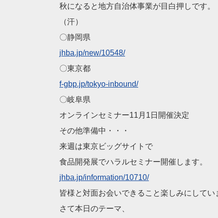
秋になると地方自治体事業が目白押しです。
（汗）
〇静岡県
jhba.jp/new/10548/
〇東京都
f-gbp.jp/tokyo-inbound
/
〇岐阜県
オンラインセミナー11月1日開催決定
その他準備中・・・
来週は東京ビッグサイトで
食品開発展でハラルセミナー開催します。
jhba.jp/information/10
710/
皆様と対面お会いできること楽しみにしてい
さて本日のテーマ、