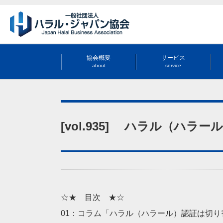
協会概要
サービス
about
service
[vol.935] ハラル（ハ
☆★ 目次 ★☆
01：コラム「ハラル（ハラール）認証は切