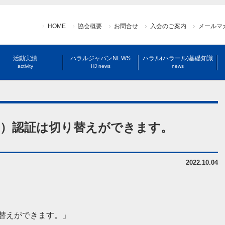
HOME
協会概要
お問合せ
入会のご案内
メールマ
活動実績
ハラルジャパンNEWS
ハラル(ハラール)基礎知識
activity
HJ news
news
ラール）認証は切り替えができます。
2022.10.04
り替えができます。」