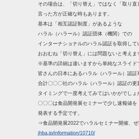
その場合は、「切り替え」ではなく「取り直
言った方が正確な時もあります。
基本は「相互認証制度」があるような
ハラル（ハラール）認証団体（機関）での
インターナショナルのハラル認証を取得して
おおむね「切り替え」には問題ないと考えま
※基準の詳細は違いますから単純なスライド
皆さんの日本にあるハラル（ハラール）認証
合計〇〇〇社のハラル（ハラール）認証の更
タイミングで一度考えてみてはいかがでしょ
〇〇〇は食品開発展セミナーで少し速報値を
発表する予定です。
⇒食品開発展2022でハラルセミナー開催、
jhba.jp/information/10
710/