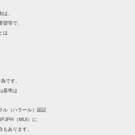
由は、
要望等で、
とは
行為です。
ね基準は
ラル（ハラール）認証
PJPH（MU
I）に
合もあります。