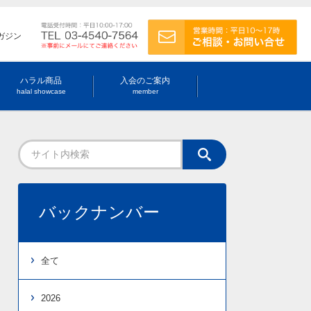
ガジン
ハラル商品
入会のご案内
halal showcase
member
バックナンバー
全て
2026