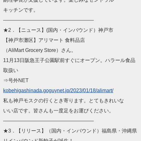
キッチンです。
——————————
————————
★2．【ニュース】(国内・インバウンド）神戸市
【神戸市灘区】アリマート 食料品店
（AliMart Grocery Store）さん。
11月13日阪急王子公園駅前すぐにオープン。ハラール食品
取扱
い
⇒号外NET
kobehigashinada.goguyn
et.jp/2023/01/18/alimart/
私も神戸モスクの行くとき寄ります。とてもきれいな
いい店です。皆さんも一度足をお運びください。
——————————
————————
★3．【リリース】（国内・インバウンド）福島県・沖縄県
リインバウンド新餃子が誕生！