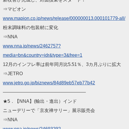
⇒マピオン
www.mapion.co.jp/news/
release/000000013.000101779-al
l/
粉末調味料の包装材に変化
⇒NNA
www.nna.jp/news/246275
7?
media=bn&country=idr&type=3&
free=1
12月のインフレ率は前年同月比5.51％、3カ月ぶりに拡大
⇒JETRO
www.jetro.go.jp/biznew
s/84d89eb57eb77b42
——————————
————————
★5．【NNA】(輸出・進出）インド
ニューデリーで「京友禅サリー」展示販売会
⇒NNA
www.nna.jp/news/246932
9?