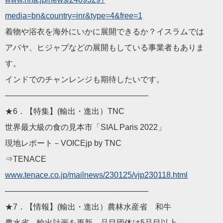
media=bn&country=inr&type=4&
free=1
着物や浴衣を海外にいかに展開できるか？イスラムでは
アバヤ、ヒジャブなどの展開もしている事業者もありま
す。
インドでのチャンレンジも期待したいです。
——————————
————————
★6．【特集】(輸出・進出）TNC
世界最大級の食の見本市「SIAL Paris 2022」
現地レポート－VOICEjp by TNC
⇒TENACE
www.tenace.co.jp/mailn
ews/230125/vjp230118.html
——————————
————————
★7．【情報】(輸出・進出）農林水産省 和牛
農水省、輸出計画を更新 品目団体は5品目以上