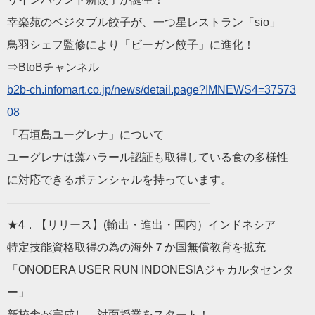
幸楽苑のベジタブル餃子が、一つ星レストラン「sio」
鳥羽シェフ監修により「ビーガン餃子」に進化！
⇒BtoBチャンネル
b2b-ch.infomart.co.jp/
news/detail.page?IMNEWS4=37573
08
「石垣島ユーグレナ」について
ユーグレナは藻ハラール認証も取得している食の多様性
に対応できるポテンシャルを持っています。
——————————
————————
★4．【リリース】(輸出・進出・国内）インドネシア
特定技能資格取得の為の海外７か国無償教育を拡充
「ONODERA USER RUN INDONESIAジャカルタセンタ
ー」
新校舎が完成し、対面授業をスタート！