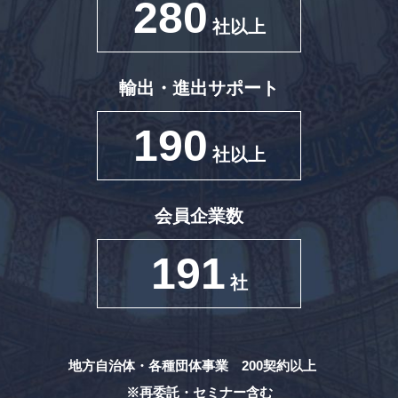
280
社以上
輸出・進出サポート
190
社以上
会員企業数
191
社
地方自治体・各種団体事業 200契約以上
※再委託・セミナー含む