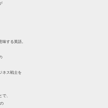
が
意味する英語。
の
ジネス戦士を
とで、
の