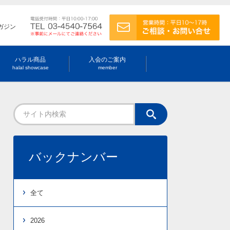
ガジン
ハラル商品
入会のご案内
halal showcase
member
バックナンバー
全て
2026