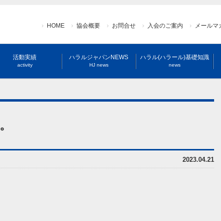
HOME
協会概要
お問合せ
入会のご案内
メールマ
活動実績
ハラルジャパンNEWS
ハラル(ハラール)基礎知識
activity
HJ news
news
ー。
2023.04.21