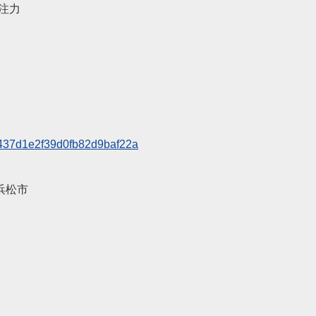
ー注力
437d1e2f39
d0fb82d9baf22a
浜松市