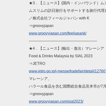
★3．【ニュース】(国内・インバウンド）ム
ムスリムの訪日旅行をサポートする旅行代理
／株式会社フィールジャパン with K
⇒groovyjapan
www.groovyjapan.com/fe
eljapank/
——————————
————————
★4．【ニュース】(輸出・進出）マレーシア
Food & Drinks Malaysia by SIAL 2023
⇒JETRO
www.jetro.go.jp/j-mess
e/tradefair/detail/12760
マレーシア、
ハラール食品を含む国際総合食品見本市が7
⇒groovyjapan
www.groovyjapan.com/si
al2023/