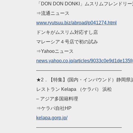
「DON DON DONKI」ムスリムフレンドリ
⇒流通ニュース
www.ryutsuu.biz/abroad
/p041274.html
ドンキがムスリム対応すし店
マレーシア４号店で初の試み
⇒Yahooニュース
news.yahoo.co.jp/artic
les/9033c0e9d1de135f
——————————
————————
★2．【特集】(国内・インバウンド）静岡県
レストラン Kelapa （ケラパ） 浜松
– アジア多国籍料理
⇒ケラパ自社HP
kelapa.gorp.jp/
——————————
————————