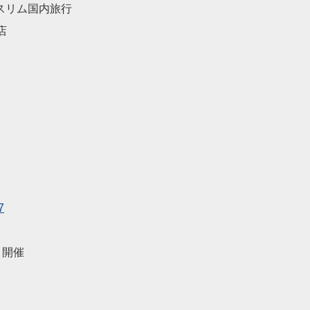
スリム国内旅行
店
7
月開催