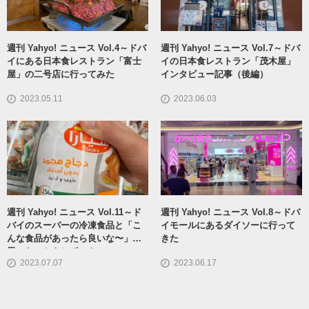
週刊 Yahyo! ニュース Vol.4～ドバ
週刊 Yahyo! ニュース Vol.7～ドバ
イにある日本食レストラン「富士
イの日本食レストラン「茂木屋」
屋」の二号店に行ってみた
インタビュー記事（後編）
2023.05.11
2023.06.03
週刊 Yahyo! ニュース Vol.11～ド
週刊 Yahyo! ニュース Vol.8～ドバ
バイのスーパーの冷凍食品と「こ
イモールにあるダイソーに行って
んな食品があったら良いな〜」と
きた
思ったことをレポート
2023.07.07
2023.06.17