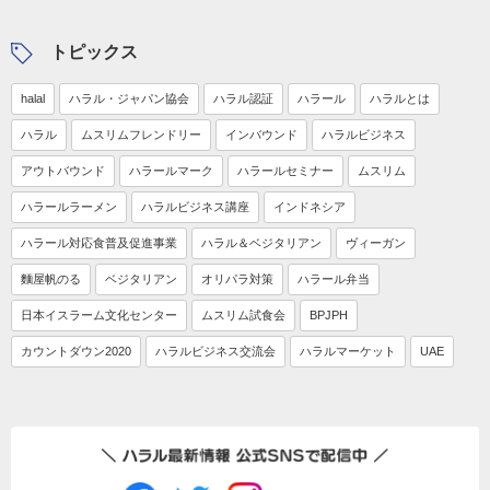
トピックス
halal
ハラル・ジャパン協会
ハラル認証
ハラール
ハラルとは
ハラル
ムスリムフレンドリー
インバウンド
ハラルビジネス
アウトバウンド
ハラールマーク
ハラールセミナー
ムスリム
ハラールラーメン
ハラルビジネス講座
インドネシア
ハラール対応食普及促進事業
ハラル＆ベジタリアン
ヴィーガン
麵屋帆のる
ベジタリアン
オリパラ対策
ハラール弁当
日本イスラーム文化センター
ムスリム試食会
BPJPH
カウントダウン2020
ハラルビジネス交流会
ハラルマーケット
UAE