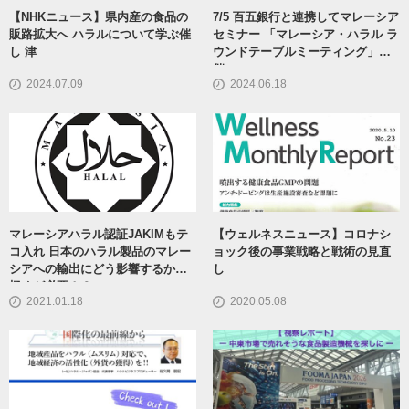
【NHKニュース】県内産の食品の
7/5 百五銀行と連携してマレーシア
販路拡大へ ハラルについて学ぶ催
セミナー 「マレーシア・ハラル ラ
し 津
ウンドテーブルミーティング」開
催
2024.07.09
2024.06.18
マレーシアハラル認証JAKIMもテ
【ウェルネスニュース】コロナシ
コ入れ 日本のハラル製品のマレー
ョック後の事業戦略と戦術の見直
シアへの輸出にどう影響するか見
し
極めが必要！？
2021.01.18
2020.05.08