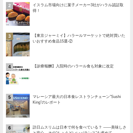
イスラム市場向けに菓子メーカー3社がハラル認証取
2
得！
【東京ジャーミイ】ハラールマーケットで絶対買いた
3
いおすすめ食品15選-②
【診療報酬】入院時のハラール食も対象に改定
4
マレーシア最大の日本食レストランチェーン”Sushi
5
King”のレポート
訪日ムスリムは日本で何を食べている？ ――美味しさ
6
と安心、その“ちょうどいいバランス”を求めて