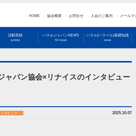
HOME
協会概要
お問合せ
入会のご案内
メールマ
活動実績
ハラルジャパンNEWS
ハラル(ハラール)基礎知識
activity
HJ news
news
・ジャパン協会×リナイスのインタビュー
2025.10.07
インタビュー