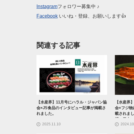
Instagram
フォロワー募集中 ♪
Facebook
いいね・登録、お願いします👍
関連する記事
【水産界】11月号にハラル・ジャパン協
【水産界】
会×JS食品のインタビュー記事が掲載さ
会×フジ物
れました。
載されまし
場へ日本
2025.11.10
2024.10