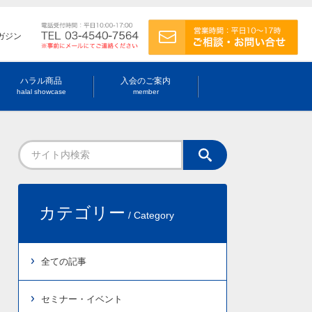
ガジン
ハラル商品
入会のご案内
halal showcase
member
カテゴリー
/ Category
全ての記事
セミナー・イベント