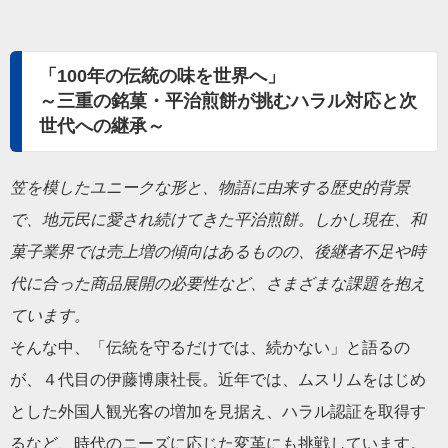
「100年の伝統の味を世界へ」
～三重の銘菓・平治煎餅が挑むハラル対応と次
世代への継承～
笠を模したユニークな形と、物語に由来する歴史的背景
で、地元民に愛され続けてきた平治煎餅。しかし現在、和
菓子業界では売上増の傾向はあるものの、後継者不足や時
代に合った商品展開の必要性など、さまざまな課題を抱え
ています。
そんな中、「伝統を守るだけでは、続かない」と語るの
が、４代目の伊藤博康社長。近年では、ムスリムをはじめ
とした外国人観光客の増加を見据え、ハラル認証を取得す
るなど、時代のニーズに応じた変革にも挑戦しています。