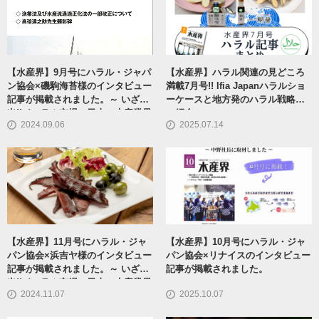
【水産界】9月号にハラル・ジャパ
【水産界】ハラル関連の見どころ
ン協会×磯駒海苔様のインタビュー
満載7月号!! Ifia Japanハラルショ
記事が掲載されました。～ いざ輸
ーケースと地方発のハラル戦略を
出!!イスラム市場へ日本の水産業界
ご紹介
2024.09.06
2025.07.14
【水産界】11月号にハラル・ジャ
【水産界】10月号にハラル・ジャ
パン協会×浜吉ヤ様のインタビュー
パン協会×リナイスのインタビュー
記事が掲載されました。～ いざ輸
記事が掲載されました。
出!!イスラム市場へ日本の水産業界
2024.11.07
2025.10.07