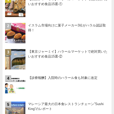
いおすすめ食品15選-①
イスラム市場向けに菓子メーカー3社がハラル認証取
2
得！
【東京ジャーミイ】ハラールマーケットで絶対買いた
3
いおすすめ食品15選-②
【診療報酬】入院時のハラール食も対象に改定
4
マレーシア最大の日本食レストランチェーン”Sushi
5
King”のレポート