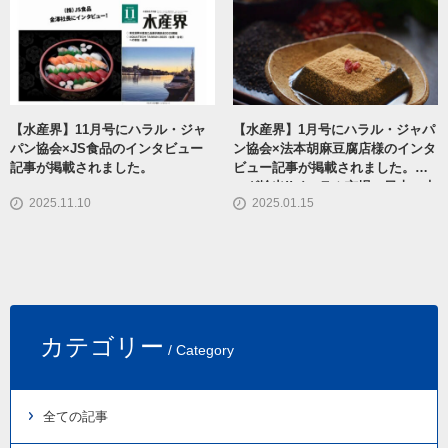
【水産界】11月号にハラル・ジャ
【水産界】1月号にハラル・ジャパ
パン協会×JS食品のインタビュー
ン協会×法本胡麻豆腐店様のインタ
記事が掲載されました。
ビュー記事が掲載されました。～
いざ輸出!!イスラム市場へ日本の水
2025.11.10
2025.01.15
産業界
カテゴリー
/ Category
全ての記事