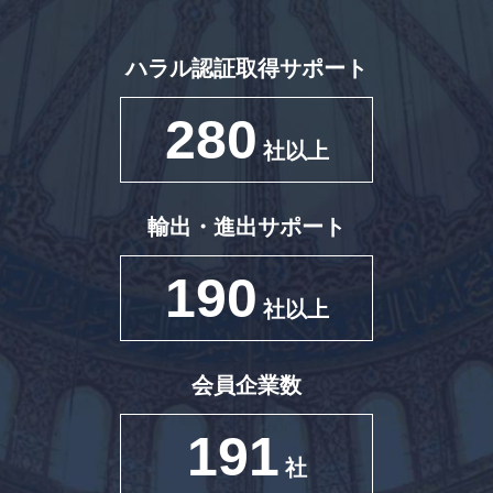
ハラル認証取得サポート
280
社以上
輸出・進出サポート
190
社以上
会員企業数
191
社